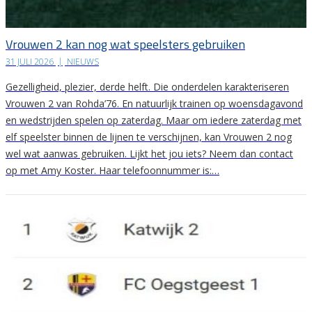
Vrouwen 2 kan nog wat speelsters gebruiken
31 JULI 2026
|
NIEUWS
Gezelligheid, plezier, derde helft. Die onderdelen karakteriseren
Vrouwen 2 van Rohda’76. En natuurlijk trainen op woensdagavond
en wedstrijden spelen op zaterdag. Maar om iedere zaterdag met
elf speelster binnen de lijnen te verschijnen, kan Vrouwen 2 nog
wel wat aanwas gebruiken. Lijkt het jou iets? Neem dan contact
op met Amy Koster. Haar telefoonnummer is:…