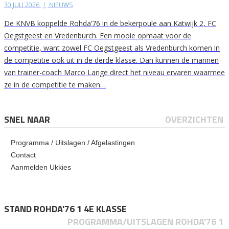
30 JULI 2026
|
NIEUWS
De KNVB koppelde Rohda’76 in de bekerpoule aan Katwijk 2, FC
Oegstgeest en Vredenburch. Een mooie opmaat voor de
competitie, want zowel FC Oegstgeest als Vredenburch komen in
de competitie ook uit in de derde klasse. Dan kunnen de mannen
van trainer-coach Marco Lange direct het niveau ervaren waarmee
ze in de competitie te maken…
SNEL NAAR
OVERZICHTEN
Programma / Uitslagen / Afgelastingen
Contact
Aanmelden Ukkies
STAND ROHDA'76 1 4E KLASSE
PROGRAMMA/UITSLAGEN ROHDA'76 1