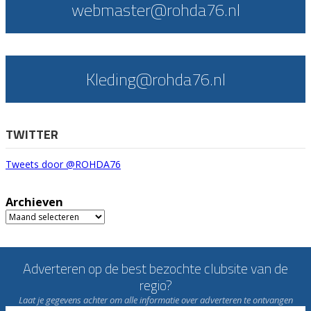
webmaster@rohda76.nl
Kleding@rohda76.nl
TWITTER
Tweets door @ROHDA76
Archieven
Archieven
Adverteren op de best bezochte clubsite van de
regio?
Laat je gegevens achter om alle informatie over adverteren te ontvangen