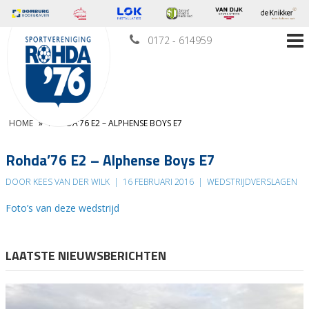
0172 - 614959
HOME
»
ROHDA’76 E2 – ALPHENSE BOYS E7
Rohda’76 E2 – Alphense Boys E7
DOOR KEES VAN DER WILK
|
16 FEBRUARI 2016
|
WEDSTRIJDVERSLAGEN
Foto’s van deze wedstrijd
LAATSTE NIEUWSBERICHTEN