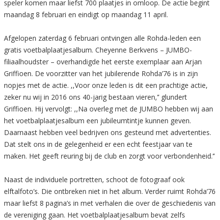
speler komen maar liefst 700 plaatjes in omloop. De actie begint
maandag 8 februari en eindigt op maandag 11 april.
Afgelopen zaterdag 6 februari ontvingen alle Rohda-leden een
gratis voetbalplaatjesalbum. Cheyenne Berkvens – JUMBO-
filiaalhoudster – overhandigde het eerste exemplaar aan Arjan
Griffioen. De voorzitter van het jubilerende Rohda’76 is in zijn
nopjes met de actie. ,,Voor onze leden is dit een prachtige actie,
zeker nu wij in 2016 ons 40-jarig bestaan vieren,’’ glundert
Griffioen. Hij vervolgt: ,,Na overleg met de JUMBO hebben wij aan
het voetbalplaatjesalbum een jubileumtintje kunnen geven.
Daarnaast hebben veel bedrijven ons gesteund met advertenties.
Dat stelt ons in de gelegenheid er een echt feestjaar van te
maken. Het geeft reuring bij de club en zorgt voor verbondenheid.’’
Naast de individuele portretten, schoot de fotograaf ook
elftalfoto’s. Die ontbreken niet in het album. Verder ruimt Rohda’76
maar liefst 8 pagina’s in met verhalen die over de geschiedenis van
de vereniging gaan. Het voetbalplaatjesalbum bevat zelfs