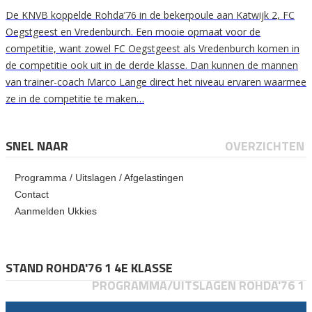
De KNVB koppelde Rohda’76 in de bekerpoule aan Katwijk 2, FC
Oegstgeest en Vredenburch. Een mooie opmaat voor de
competitie, want zowel FC Oegstgeest als Vredenburch komen in
de competitie ook uit in de derde klasse. Dan kunnen de mannen
van trainer-coach Marco Lange direct het niveau ervaren waarmee
ze in de competitie te maken…
SNEL NAAR
OVERZICHTEN
Programma / Uitslagen / Afgelastingen
Contact
Aanmelden Ukkies
STAND ROHDA'76 1 4E KLASSE
PROGRAMMA/UITSLAGEN ROHDA'76 1