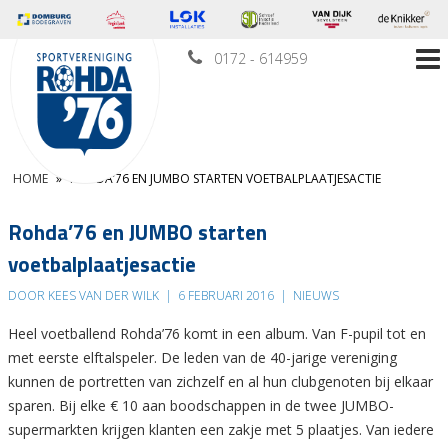
0172 - 614959
HOME
»
ROHDA’76 EN JUMBO STARTEN VOETBALPLAATJESACTIE
Rohda’76 en JUMBO starten
voetbalplaatjesactie
DOOR KEES VAN DER WILK
|
6 FEBRUARI 2016
|
NIEUWS
Heel voetballend Rohda’76 komt in een album. Van F-pupil tot en
met eerste elftalspeler. De leden van de 40-jarige vereniging
kunnen de portretten van zichzelf en al hun clubgenoten bij elkaar
sparen. Bij elke € 10 aan boodschappen in de twee JUMBO-
supermarkten krijgen klanten een zakje met 5 plaatjes. Van iedere