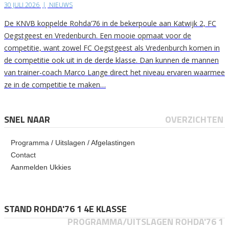
30 JULI 2026
|
NIEUWS
De KNVB koppelde Rohda’76 in de bekerpoule aan Katwijk 2, FC
Oegstgeest en Vredenburch. Een mooie opmaat voor de
competitie, want zowel FC Oegstgeest als Vredenburch komen in
de competitie ook uit in de derde klasse. Dan kunnen de mannen
van trainer-coach Marco Lange direct het niveau ervaren waarmee
ze in de competitie te maken…
SNEL NAAR
OVERZICHTEN
Programma / Uitslagen / Afgelastingen
Contact
Aanmelden Ukkies
STAND ROHDA'76 1 4E KLASSE
PROGRAMMA/UITSLAGEN ROHDA'76 1