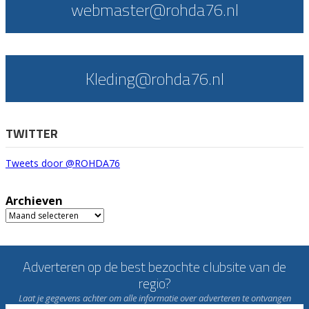
webmaster@rohda76.nl
Kleding@rohda76.nl
TWITTER
Tweets door @ROHDA76
Archieven
Archieven
Adverteren op de best bezochte clubsite van de
regio?
Laat je gegevens achter om alle informatie over adverteren te ontvangen