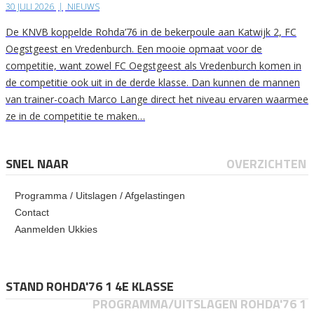
30 JULI 2026
|
NIEUWS
De KNVB koppelde Rohda’76 in de bekerpoule aan Katwijk 2, FC
Oegstgeest en Vredenburch. Een mooie opmaat voor de
competitie, want zowel FC Oegstgeest als Vredenburch komen in
de competitie ook uit in de derde klasse. Dan kunnen de mannen
van trainer-coach Marco Lange direct het niveau ervaren waarmee
ze in de competitie te maken…
SNEL NAAR
OVERZICHTEN
Programma / Uitslagen / Afgelastingen
Contact
Aanmelden Ukkies
STAND ROHDA'76 1 4E KLASSE
PROGRAMMA/UITSLAGEN ROHDA'76 1