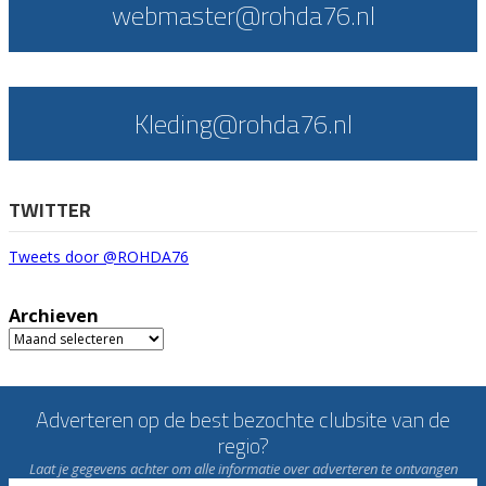
webmaster@rohda76.nl
Kleding@rohda76.nl
TWITTER
Tweets door @ROHDA76
Archieven
Archieven
Adverteren op de best bezochte clubsite van de
regio?
Laat je gegevens achter om alle informatie over adverteren te ontvangen