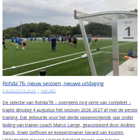
Rohda’76: nieuw seizoen, nieuwe uitdaging
5 AUGUSTUS 2026
|
NIEUWS
De selectie van Rohda’76 – overigens nog verre van compleet –
trapte dinsdag 4 augustus het seizoen 2026-2027 af met de eerste
training. Dat gebeurde voor het derde opeenvolgende jaar onder
leiding van trainer-coach Marco Lange, geassisteerd door Andries
Ranck, Erwin Griffioen en keeperstrainer Gerard van Kooten.
UitdagingHet nieuwe seizoen betekent tevens een nieuwe