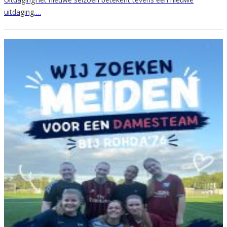
uitdaging….