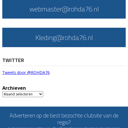
webmaster@rohda76.nl
Kleding@rohda76.nl
TWITTER
Tweets door @ROHDA76
Archieven
Archieven
Adverteren op de best bezochte clubsite van de
regio?