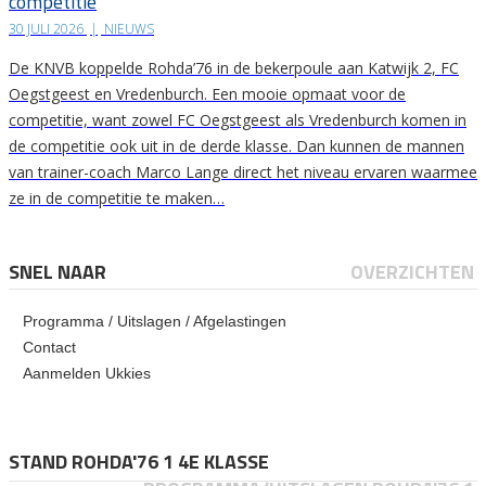
competitie
30 JULI 2026
|
NIEUWS
De KNVB koppelde Rohda’76 in de bekerpoule aan Katwijk 2, FC
Oegstgeest en Vredenburch. Een mooie opmaat voor de
competitie, want zowel FC Oegstgeest als Vredenburch komen in
de competitie ook uit in de derde klasse. Dan kunnen de mannen
van trainer-coach Marco Lange direct het niveau ervaren waarmee
ze in de competitie te maken…
SNEL NAAR
OVERZICHTEN
Programma / Uitslagen / Afgelastingen
Contact
Aanmelden Ukkies
STAND ROHDA'76 1 4E KLASSE