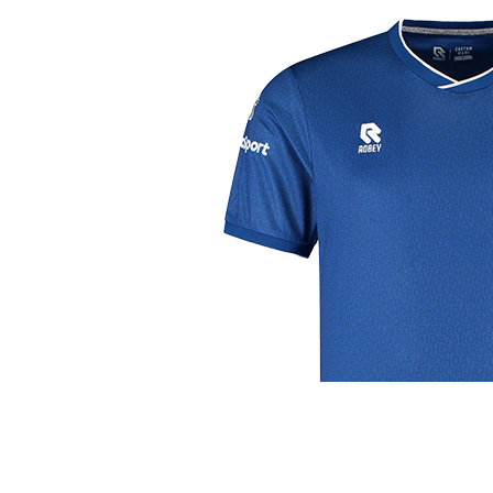
j de leukste club!
Club
Roosters
Ove