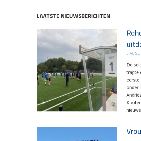
LAATSTE NIEUWSBERICHTEN
Rohd
uitd
5 AUGU
De sel
trapte
eerste
onder 
Andrie
Kooten
nieuwe
Vrou