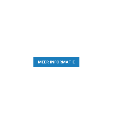
Word nu lid van Rohda
en geniet iedere week van het leukste spelletje bi
MEER INFORMATIE