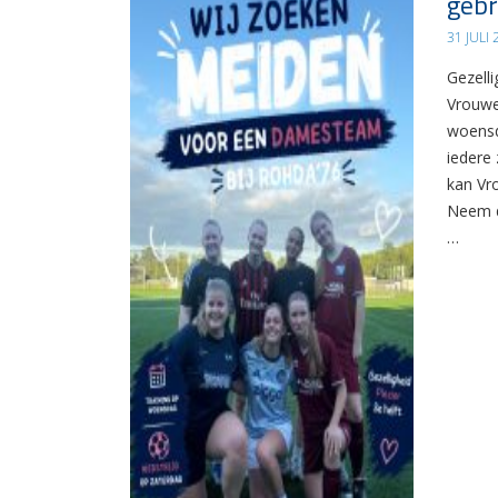
gebr
31 JULI
Gezelli
Vrouwe
woensd
iedere 
kan Vr
Neem d
…