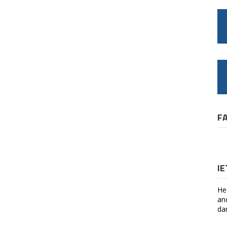
F
I
He
an
da