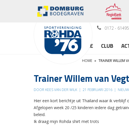
0172 - 6149
HOME
CLUB
AC
HOME
»
TRAINER WILLEM V
Trainer Willem van Vegt
DOOR KEES VAN DER WILK
|
21 FEBRUARI 2016
|
NIEUW
Hier een kort berichtje uit Thailand waar ik verbli
Afgelopen week 20 /25 kinderen iedere dag getrain
beleid.
Ik draag mijn Rohda shirt met trots