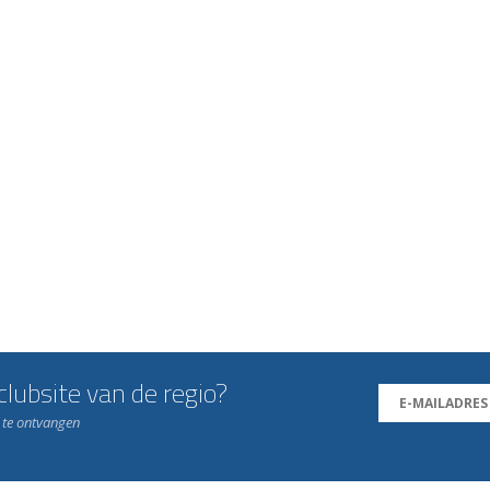
lubsite van de regio?
n te ontvangen