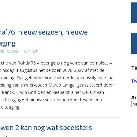
a’76: nieuw seizoen, nieuwe
aging
STUS 2026
|
NIEUWS
ectie van Rohda’76 – overigens nog verre van compleet –
T
 dinsdag 4 augustus het seizoen 2026-2027 af met de
 training. Dat gebeurde voor het derde opeenvolgende jaar
Tw
leiding van trainer-coach Marco Lange, geassisteerd door
s Ranck, Erwin Griffioen en keeperstrainer Gerard van
Ar
. UitdagingHet nieuwe seizoen betekent tevens een
Ar
 uitdaging….
wen 2 kan nog wat speelsters