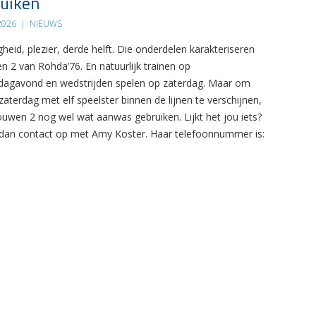
uiken
 2026
|
NIEUWS
gheid, plezier, derde helft. Die onderdelen karakteriseren
n 2 van Rohda’76. En natuurlijk trainen op
agavond en wedstrijden spelen op zaterdag. Maar om
zaterdag met elf speelster binnen de lijnen te verschijnen,
ouwen 2 nog wel wat aanwas gebruiken. Lijkt het jou iets?
an contact op met Amy Koster. Haar telefoonnummer is: