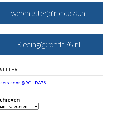
webmaster@rohda76.nl
Kleding@rohda76.nl
WITTER
eets door @ROHDA76
chieven
chieven