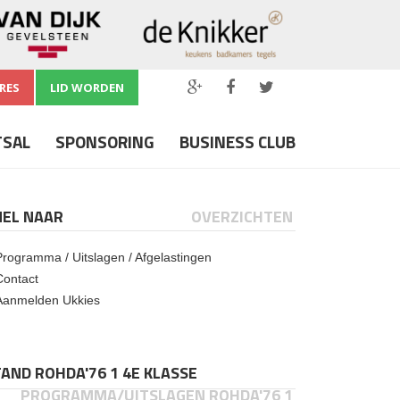
RES
LID WORDEN
TSAL
SPONSORING
BUSINESS CLUB
NEL NAAR
OVERZICHTEN
Programma / Uitslagen / Afgelastingen
Contact
Aanmelden Ukkies
AND ROHDA'76 1 4E KLASSE
PROGRAMMA/UITSLAGEN ROHDA'76 1