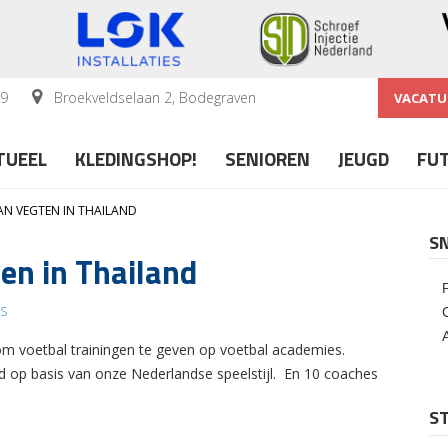
59
Broekveldselaan 2, Bodegraven
VACATU
TUEEL
KLEDINGSHOP!
SENIOREN
JEUGD
FU
AN VEGTEN IN THAILAND
S
en in Thailand
S
jf om voetbal trainingen te geven op voetbal academies.
d op basis van onze Nederlandse speelstijl. En 10 coaches
ST