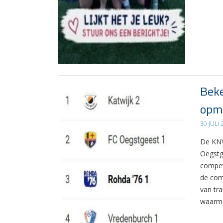
Beke
opma
30 JULI
De KNV
Oegstg
compet
de com
van tr
waarme