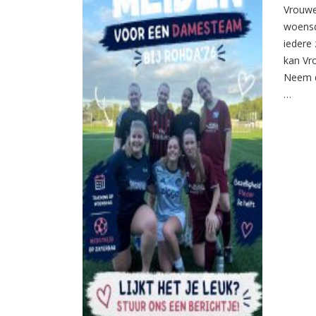
Vrouwe
woensd
iedere 
kan Vr
Neem d
…