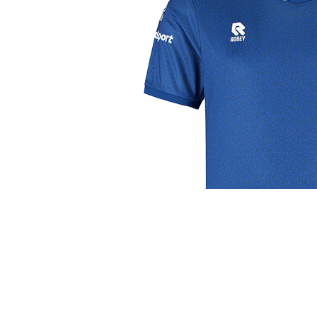
j de leukste club!
Club
Roosters
Ove
Algemene informatie
Speeldagenkalender
Alcoho
Bestuur & Commissies
Bardienst
In de
Vacatures
Schoonmaakrooster
Diver