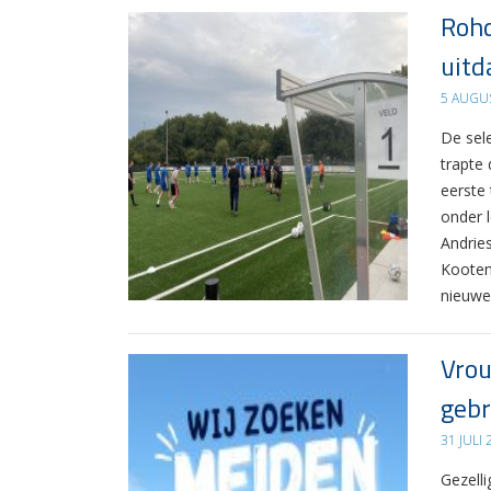
Rohd
uitd
5 AUGU
De sel
trapte
eerste
onder 
Andrie
Kooten
nieuwe
Vrou
gebr
31 JULI
Gezelli