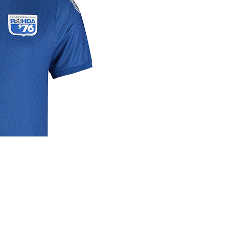
rige
lrichtlijn
 media
se links