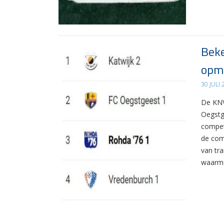
Beke
opma
30 JULI
De KNV
Oegstg
compet
de com
van tr
waarme