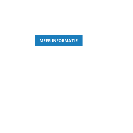
Word nu lid van Rohda
en geniet iedere week van het leukste spelletje bi
MEER INFORMATIE
Gezellige zaterdagvereniging in Bodegraven.