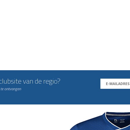
lubsite van de regio?
n te ontvangen