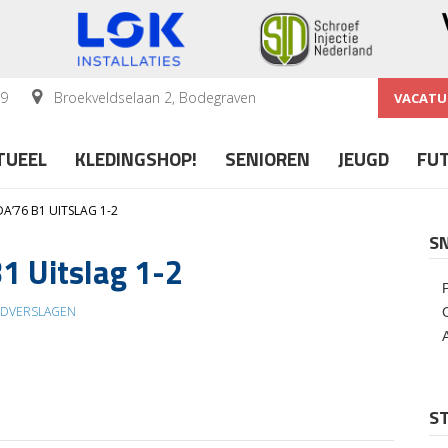
59
Broekveldselaan 2, Bodegraven
VACATU
TUEEL
KLEDINGSHOP!
SENIOREN
JEUGD
FU
A’76 B1 UITSLAG 1-2
S
1 Uitslag 1-2
JDVERSLAGEN
ST