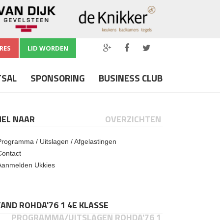
RES
LID WORDEN
TSAL
SPONSORING
BUSINESS CLUB
NEL NAAR
OVERZICHTEN
Programma / Uitslagen / Afgelastingen
Contact
Aanmelden Ukkies
AND ROHDA'76 1 4E KLASSE
PROGRAMMA/UITSLAGEN ROHDA'76 1