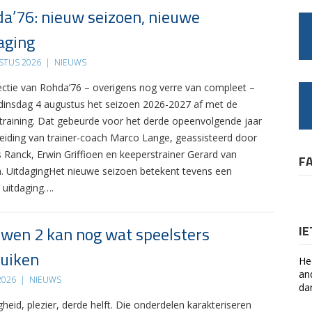
a’76: nieuw seizoen, nieuwe
aging
STUS 2026
|
NIEUWS
ectie van Rohda’76 – overigens nog verre van compleet –
 dinsdag 4 augustus het seizoen 2026-2027 af met de
 training. Dat gebeurde voor het derde opeenvolgende jaar
leiding van trainer-coach Marco Lange, geassisteerd door
s Ranck, Erwin Griffioen en keeperstrainer Gerard van
F
. UitdagingHet nieuwe seizoen betekent tevens een
 uitdaging….
wen 2 kan nog wat speelsters
I
uiken
He
an
 2026
|
NIEUWS
da
gheid, plezier, derde helft. Die onderdelen karakteriseren