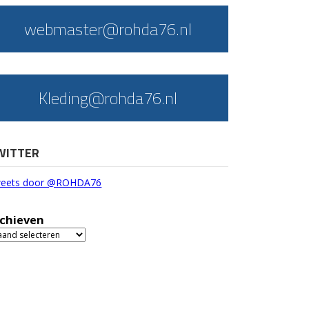
webmaster@rohda76.nl
Kleding@rohda76.nl
WITTER
eets door @ROHDA76
chieven
chieven