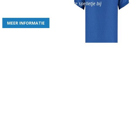
en geniet iedere week van het leukste spelletje bij
de leukste club!
MEER INFORMATIE
Gezellige zaterdagvereniging in Bodegraven. Het eerste elftal bij
de heren komt uit in de vierde klasse.
Club
Roosters
Overige