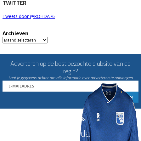
TWITTER
Tweets door @ROHDA76
Archieven
Archieven
Adverteren op de best bezochte clubsite van de
regio?
Laat je gegevens achter om alle informatie over adverteren te ontvangen
Word nu lid van Rohda