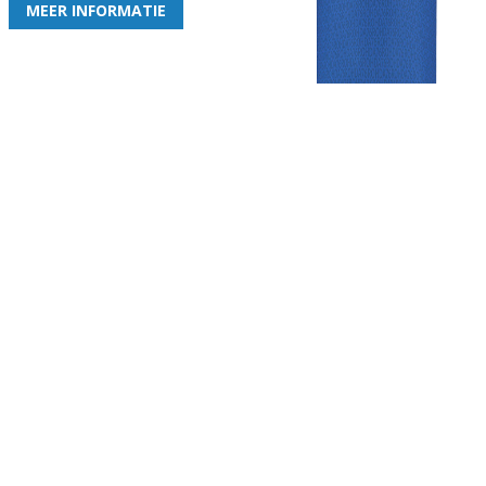
MEER INFORMATIE
Gezellige zaterdagvereniging in Bodegraven. Het eerste elftal bij
de heren komt uit in de vierde klasse.
Club
Roosters
Overige
Algemene
Speeldagenkalender
Alcoholrichtlijn
informatie
Bardienst
In de media
Bestuur &
Schoonmaakrooster
Diverse