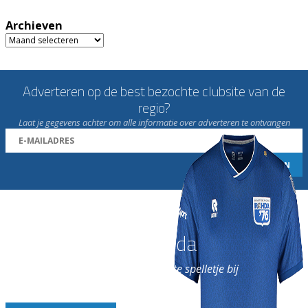
Archieven
Archieven
Adverteren op de best bezochte clubsite van de
regio?
Laat je gegevens achter om alle informatie over adverteren te ontvangen
Word nu lid van Rohda
en geniet iedere week van het leukste spelletje bij
de leukste club!