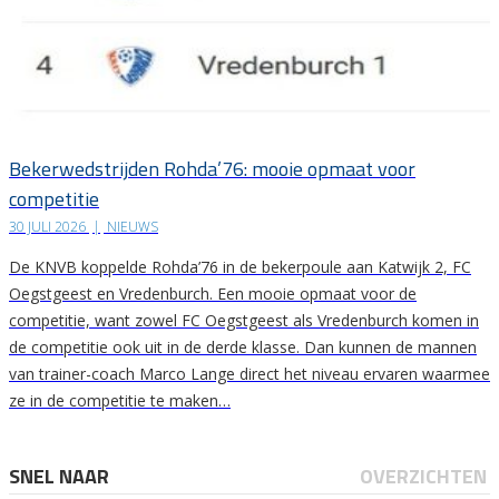
Bekerwedstrijden Rohda’76: mooie opmaat voor
competitie
30 JULI 2026
|
NIEUWS
De KNVB koppelde Rohda’76 in de bekerpoule aan Katwijk 2, FC
Oegstgeest en Vredenburch. Een mooie opmaat voor de
competitie, want zowel FC Oegstgeest als Vredenburch komen in
de competitie ook uit in de derde klasse. Dan kunnen de mannen
van trainer-coach Marco Lange direct het niveau ervaren waarmee
ze in de competitie te maken…
SNEL NAAR
OVERZICHTEN