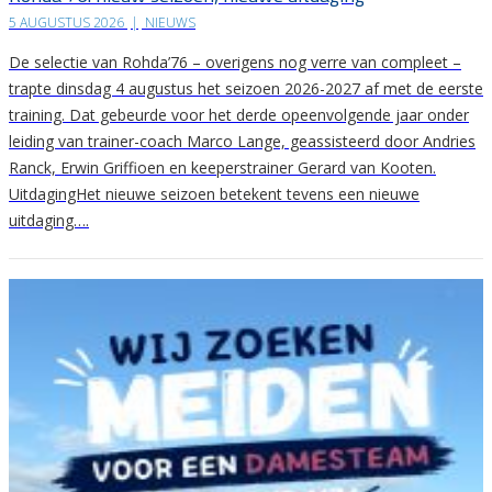
5 AUGUSTUS 2026
|
NIEUWS
De selectie van Rohda’76 – overigens nog verre van compleet –
trapte dinsdag 4 augustus het seizoen 2026-2027 af met de eerste
training. Dat gebeurde voor het derde opeenvolgende jaar onder
leiding van trainer-coach Marco Lange, geassisteerd door Andries
Ranck, Erwin Griffioen en keeperstrainer Gerard van Kooten.
UitdagingHet nieuwe seizoen betekent tevens een nieuwe
uitdaging….