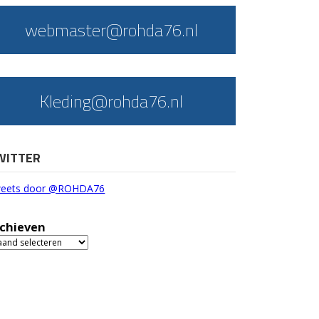
webmaster@rohda76.nl
Kleding@rohda76.nl
WITTER
eets door @ROHDA76
chieven
chieven