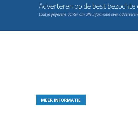
Adverteren op de best bezochte c
Laat je gegevens achter om alle informatie over advertere
Word nu lid van Rohda
en geniet iedere week van het leukste spelletje bi
MEER INFORMATIE