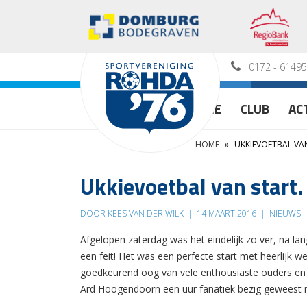
0172 - 6149
HOME
CLUB
AC
HOME
»
UKKIEVOETBAL VAN
Ukkievoetbal van start.
DOOR KEES VAN DER WILK
|
14 MAART 2016
|
NIEUWS
Afgelopen zaterdag was het eindelijk zo ver, na la
een feit! Het was een perfecte start met heerlijk
goedkeurend oog van vele enthousiaste ouders en 
Ard Hoogendoorn een uur fanatiek bezig geweest m