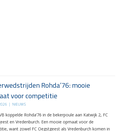
rwedstrijden Rohda’76: mooie
at voor competitie
 2026
|
NIEUWS
B koppelde Rohda’76 in de bekerpoule aan Katwijk 2, FC
eest en Vredenburch. Een mooie opmaat voor de
itie, want zowel FC Oegstgeest als Vredenburch komen in