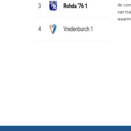
de com
van tr
waarme