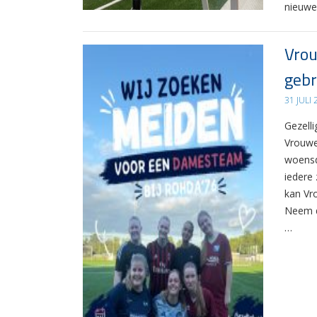
nieuwe
Vrou
gebr
31 JULI
Gezelli
Vrouwe
woensd
iedere 
kan Vr
Neem d
…