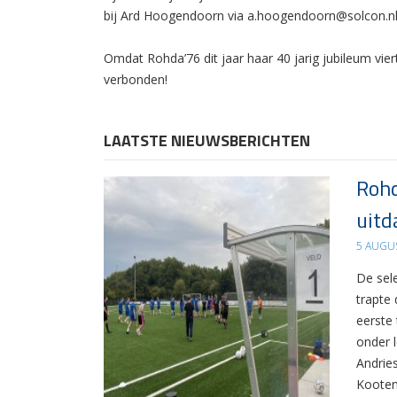
bij Ard Hoogendoorn via a.hoogendoorn@solcon.nl
Omdat Rohda’76 dit jaar haar 40 jarig jubileum vier
verbonden!
LAATSTE NIEUWSBERICHTEN
Rohd
uitd
5 AUGU
De sel
trapte
eerste
onder 
Andrie
Kooten