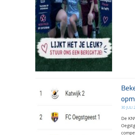
Beke
opma
30 JULI
De KNV
Oegstg
compet