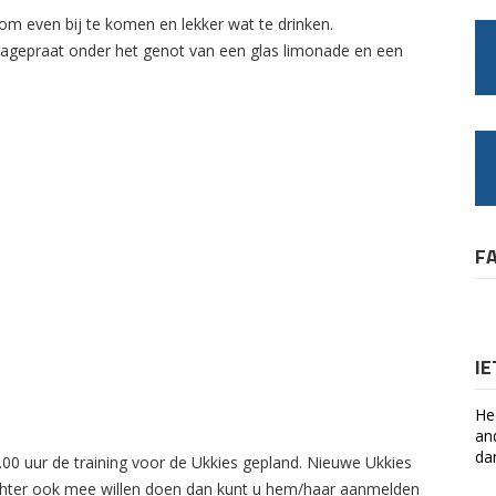
m even bij te komen en lekker wat te drinken.
nagepraat onder het genot van een glas limonade en een
F
I
He
an
da
0 uur de training voor de Ukkies gepland. Nieuwe Ukkies
dochter ook mee willen doen dan kunt u hem/haar aanmelden