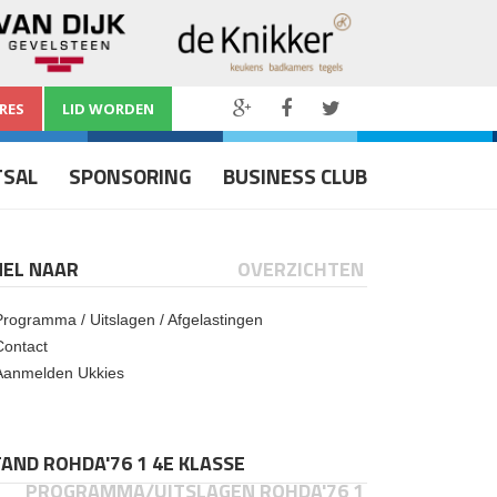
RES
LID WORDEN
TSAL
SPONSORING
BUSINESS CLUB
NEL NAAR
OVERZICHTEN
Programma / Uitslagen / Afgelastingen
Contact
Aanmelden Ukkies
AND ROHDA'76 1 4E KLASSE
PROGRAMMA/UITSLAGEN ROHDA'76 1