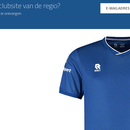
lubsite van de regio?
n te ontvangen
j de leukste club!