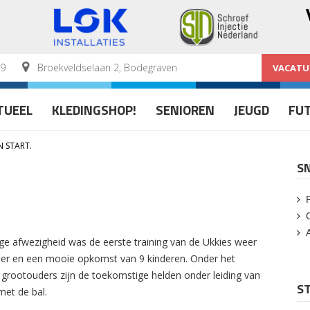
59
Broekveldselaan 2, Bodegraven
VACATU
TUEEL
KLEDINGSHOP!
SENIOREN
JEUGD
FU
 START.
S
nge afwezigheid was de eerste training van de Ukkies weer
 weer en een mooie opkomst van 9 kinderen. Onder het
grootouders zijn de toekomstige helden onder leiding van
ST
et de bal.