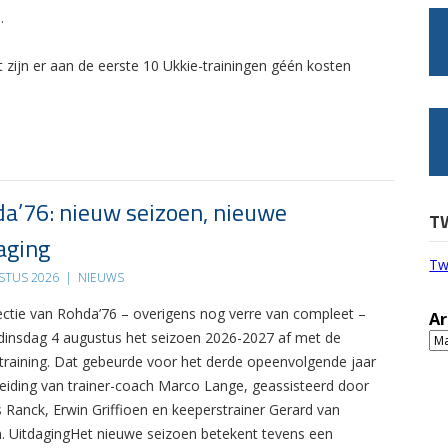
.
t zijn er aan de eerste 10 Ukkie-trainingen géén kosten
a’76: nieuw seizoen, nieuwe
T
aging
Tw
STUS 2026
|
NIEUWS
ectie van Rohda’76 – overigens nog verre van compleet –
Ar
 dinsdag 4 augustus het seizoen 2026-2027 af met de
Ar
 training. Dat gebeurde voor het derde opeenvolgende jaar
leiding van trainer-coach Marco Lange, geassisteerd door
s Ranck, Erwin Griffioen en keeperstrainer Gerard van
. UitdagingHet nieuwe seizoen betekent tevens een