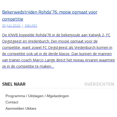
Bekerwedstrijden Rohda’76: mooie opmaat voor
competitie
30 JULI 2026
|
NIEUWS
De KNVB koppelde Rohda’76 in de bekerpoule aan Katwijk 2, FC
Oegstgeest en Vredenburch. Een mooie opmaat voor de
competitie, want zowel FC Oegstgeest als Vredenburch komen in
de competitie ook uit in de derde klasse. Dan kunnen de mannen
van trainer-coach Marco Lange direct het niveau ervaren waarmee
ze in de competitie te maken…
SNEL NAAR
OVERZICHTEN
Programma / Uitslagen / Afgelastingen
Contact
Aanmelden Ukkies