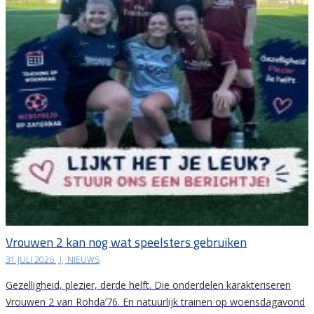
Vrouwen 2 kan nog wat speelsters gebruiken
31 JULI 2026
|
NIEUWS
Gezelligheid, plezier, derde helft. Die onderdelen karakteriseren
Vrouwen 2 van Rohda’76. En natuurlijk trainen op woensdagavond