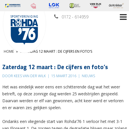
0172 - 614959
HOME
»
ZATERDAG 12 MAART : DE CIJFERS EN FOTO’S
Zaterdag 12 maart : De cijfers en foto’s
DOOR KEES VAN DER WILK
|
15 MAART 2016
|
NIEUWS
Het was eindelijk weer eens een schitterende dag wat het weer
betreft, op deze zonnige dag werden 25 wedstrijden gespeeld.
Daarvan werden er elf van gewonnen, acht keer werd er verloren
en er waren zes gelijken spelen.
Ondanks een vliegende start van Rohda’76 1 verloor het met 3-1
van Floreant 1. De zorgen tegen de degradatie blijven maar zolang