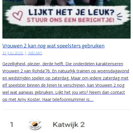
Vrouwen 2 kan nog wat speelsters gebruiken
31 JULI 2026
|
NIEUWS
Gezelligheid, plezier, derde helft. Die onderdelen karakteriseren
Vrouwen 2 van Rohda’76. En natuurlijk trainen op woensdagavond
en wedstrijden spelen op zaterdag. Maar om iedere zaterdag met
elf speelster binnen de lijnen te verschijnen, kan Vrouwen 2 nog
wel wat aanwas gebruiken. Lijkt het jou iets? Neem dan contact
op met Amy Koster. Haar telefoonnummer is:…