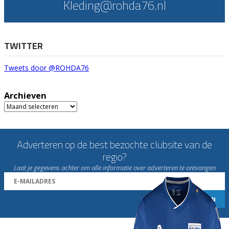
Kleding@rohda76.nl
TWITTER
Tweets door @ROHDA76
Archieven
Archieven
Adverteren op de best bezochte clubsite van de
regio?
Laat je gegevens achter om alle informatie over adverteren te ontvangen