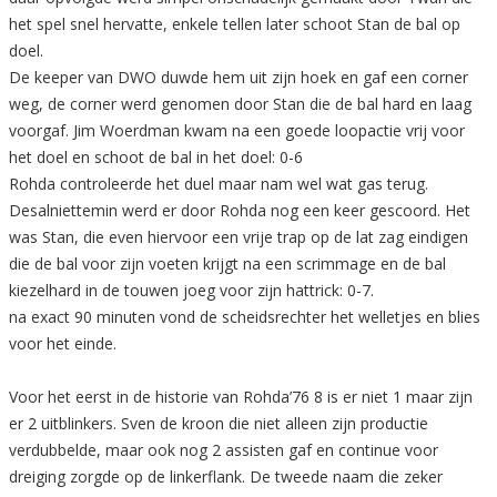
het spel snel hervatte, enkele tellen later schoot Stan de bal op
doel.
De keeper van DWO duwde hem uit zijn hoek en gaf een corner
weg, de corner werd genomen door Stan die de bal hard en laag
voorgaf. Jim Woerdman kwam na een goede loopactie vrij voor
het doel en schoot de bal in het doel: 0-6
Rohda controleerde het duel maar nam wel wat gas terug.
Desalniettemin werd er door Rohda nog een keer gescoord. Het
was Stan, die even hiervoor een vrije trap op de lat zag eindigen
die de bal voor zijn voeten krijgt na een scrimmage en de bal
kiezelhard in de touwen joeg voor zijn hattrick: 0-7.
na exact 90 minuten vond de scheidsrechter het welletjes en blies
voor het einde.
Voor het eerst in de historie van Rohda’76 8 is er niet 1 maar zijn
er 2 uitblinkers. Sven de kroon die niet alleen zijn productie
verdubbelde, maar ook nog 2 assisten gaf en continue voor
dreiging zorgde op de linkerflank. De tweede naam die zeker