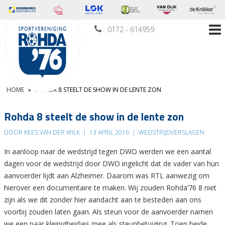
0172 - 614959
HOME
»
ROHDA 8 STEELT DE SHOW IN DE LENTE ZON
Rohda 8 steelt de show in de lente zon
DOOR KEES VAN DER WILK
|
13 APRIL 2016
|
WEDSTRIJDVERSLAGEN
In aanloop naar de wedstrijd tegen DWO werden we een aantal
dagen voor de wedstrijd door DWO ingelicht dat de vader van h
un
aanvoerder lijdt aan Alzheimer. Daarom was RTL aanwezig om
hierover een documentaire te maken. Wij zouden Rohda’76 8 niet
zijn als we dit zonder hier aandacht aan te besteden aan ons
voorbij zouden laten gaan. Als steun voor de aanvoerder namen
we een paar kleinigheidjes mee als steunbetuiging. Toen beide