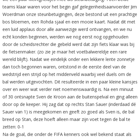
teams klaar waren voor het begin gaf gelegenheidsaanvoerder Jim
Woerdman onze steunbetuigingen, deze bestond uit een prachtige
bos bloemen, een Rohda sjaal en een mooie kaart. Nadat dit met
een luid applaus door alle aanwezige werd ontvangen, en we nu
echt konden beginnen, werden we nog eerst nog opgehouden
door de scheidsrechter die gebeld werd dat zijn fiets klaar was bij
de fietsenmaker. (zo zie je maar het voetbalwereldje een rare
wereld blijft). Nadat we eindelijk onder een lekkere lente zonnetje
dan toch begonnen waren, ontstond in de eerste deel van de
wedstrijd een strijd op het middenveld waarbij veel duels om de
bal werden uitgevochten. Dit resulteerde in een paar kleine kansjes
over en weer wat verder niet noemenswaardig is. Na een minuut
of 30 ontsnapte Sven de Kroon aan de buitenspelval en ging alleen
door op de keeper. Hij zag dat op rechts Stan Sauer (inderdaad dé
Sauer van 1) is meegekomen en geeft zo goed als Sven is, de bal
breed op Stan, deze hoeft alleen maar zijn voet tegen de bal te
zetten: 0-1
Na de goal, die onder de FIFA kenners ook wel bekend staat als