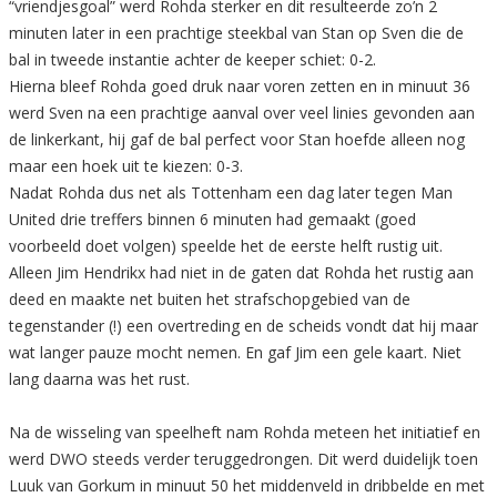
“vriendjesgoal” werd Rohda sterker en dit resulteerde zo’n 2
minuten later in een prachtige steekbal van Stan op Sven die de
bal in tweede instantie achter de keeper schiet: 0-2.
Hierna bleef Rohda goed druk naar voren zetten en in minuut 36
werd Sven na een prachtige aanval over veel linies gevonden aan
de linkerkant, hij gaf de bal perfect voor Stan hoefde alleen nog
maar een hoek uit te kiezen: 0-3.
Nadat Rohda dus net als Tottenham een dag later tegen Man
United drie treffers binnen 6 minuten had gemaakt (goed
voorbeeld doet volgen) speelde het de eerste helft rustig uit.
Alleen Jim Hendrikx had niet in de gaten dat Rohda het rustig aan
deed en maakte net buiten het strafschopgebied van de
tegenstander (!) een overtreding en de scheids vondt dat hij maar
wat langer pauze mocht nemen. En gaf Jim een gele kaart. Niet
lang daarna was het rust.
Na de wisseling van speelheft nam Rohda meteen het initiatief en
werd DWO steeds verder teruggedrongen. Dit werd duidelijk toen
Luuk van Gorkum in minuut 50 het middenveld in dribbelde en met