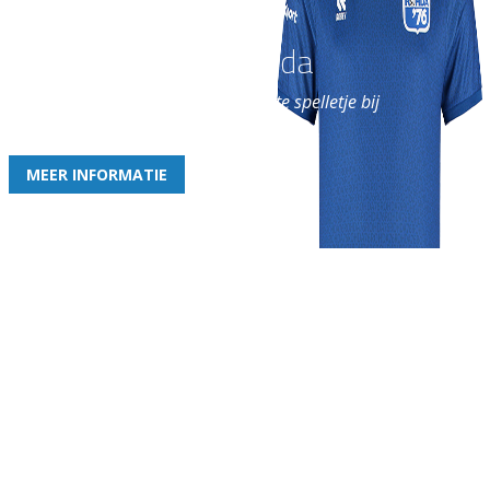
Word nu lid van Rohda
en geniet iedere week van het leukste spelletje bij
de leukste club!
MEER INFORMATIE
Gezellige zaterdagvereniging in Bodegraven. Het eerste elftal bij
de heren komt uit in de vierde klasse.