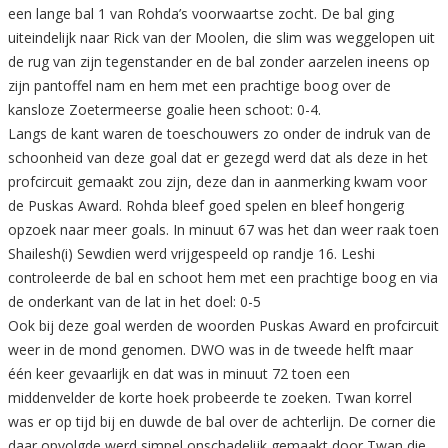
een lange bal 1 van Rohda’s voorwaartse zocht. De bal ging
uiteindelijk naar Rick van der Moolen, die slim was weggelopen uit
de rug van zijn tegenstander en de bal zonder aarzelen ineens op
zijn pantoffel nam en hem met een prachtige boog over de
kansloze Zoetermeerse goalie heen schoot: 0-4.
Langs de kant waren de toeschouwers zo onder de indruk van de
schoonheid van deze goal dat er gezegd werd dat als deze in het
profcircuit gemaakt zou zijn, deze dan in aanmerking kwam voor
de Puskas Award. Rohda bleef goed spelen en bleef hongerig
opzoek naar meer goals. In minuut 67 was het dan weer raak toen
Shailesh(i) Sewdien werd vrijgespeeld op randje 16. Leshi
controleerde de bal en schoot hem met een prachtige boog en via
de onderkant van de lat in het doel: 0-5
Ook bij deze goal werden de woorden Puskas Award en profcircuit
weer in de mond genomen. DWO was in de tweede helft maar
één keer gevaarlijk en dat was in minuut 72 toen een
middenvelder de korte hoek probeerde te zoeken. Twan korrel
was er op tijd bij en duwde de bal over de achterlijn. De corner die
daar opvolgde werd simpel onschadelijk gemaakt door Twan die