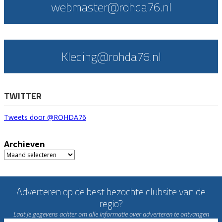
webmaster@rohda76.nl
Kleding@rohda76.nl
TWITTER
Tweets door @ROHDA76
Archieven
Archieven
Adverteren op de best bezochte clubsite van de
regio?
Laat je gegevens achter om alle informatie over adverteren te ontvangen