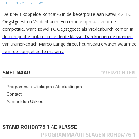
30 JULI 2026
|
NIEUWS
De KNVB koppelde Rohda’76 in de bekerpoule aan Katwijk 2, FC
Oegstgeest en Vredenburch. Een mooie opmaat voor de
competitie, want zowel FC Oegstgeest als Vredenburch komen in
de competitie ook uit in de derde klasse. Dan kunnen de mannen
van trainer-coach Marco Lange direct het niveau ervaren waarmee
ze in de competitie te maken…
SNEL NAAR
OVERZICHTEN
Programma / Uitslagen / Afgelastingen
Contact
Aanmelden Ukkies
STAND ROHDA'76 1 4E KLASSE
PROGRAMMA/UITSLAGEN ROHDA'76 1