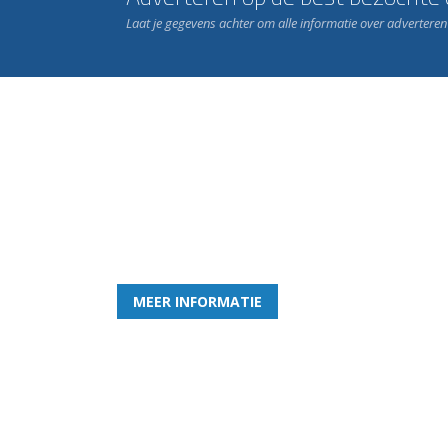
Laat je gegevens achter om alle informatie over advertere
Word nu lid van Rohda
en geniet iedere week van het leukste spelletje bi
MEER INFORMATIE