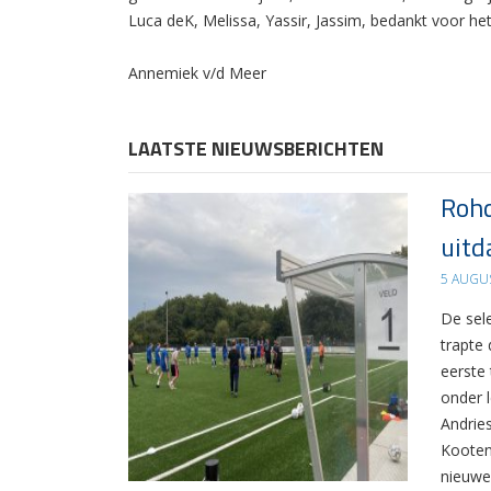
Luca deK, Melissa, Yassir, Jassim, bedankt voor he
Annemiek v/d Meer
LAATSTE NIEUWSBERICHTEN
Rohd
uitd
5 AUGU
De sel
trapte
eerste
onder 
Andrie
Kooten
nieuwe