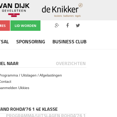
RES
LID WORDEN
TSAL
SPONSORING
BUSINESS CLUB
NEL NAAR
OVERZICHTEN
Programma / Uitslagen / Afgelastingen
Contact
Aanmelden Ukkies
AND ROHDA'76 1 4E KLASSE
PROGRAMMA/UITSLAGEN ROHDA'76 1