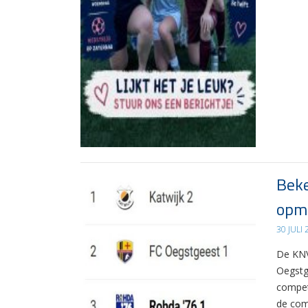
Beke
opma
30 JULI
De KNV
Oegstg
compet
de com