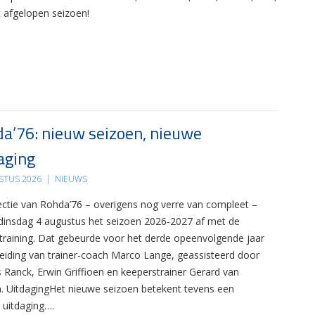
t afgelopen seizoen!
a’76: nieuw seizoen, nieuwe
aging
STUS 2026
|
NIEUWS
ectie van Rohda’76 – overigens nog verre van compleet –
 dinsdag 4 augustus het seizoen 2026-2027 af met de
 training. Dat gebeurde voor het derde opeenvolgende jaar
leiding van trainer-coach Marco Lange, geassisteerd door
s Ranck, Erwin Griffioen en keeperstrainer Gerard van
. UitdagingHet nieuwe seizoen betekent tevens een
 uitdaging….