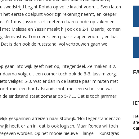
uiswedstrijd begint Rohda op volle kracht vooruit. Even laten
h het eerste doelpunt voor zijn rekening neemt, en keeper
et. 0-1 dus. Jassim stelt meteen daarna orde op zaken en
el met Melissa en Yassir maakt hij ook de 2-1. Daarbij komen
rg klemvast is. Tom denkt een paar stappen vooruit, en laat
! Dat is dan ook de ruststand. Vol vertrouwen gaan we
 op gaan. Stolwijk geeft niet op, integendeel. Ze maken 3-2.
F
daarna volgt uit een corner toch ook de 3-3. Jassim zorgt
ets veiliger: 5-3. Wat er dan in de laatste paar minuten met
 scoort met een hard afstandschot, met een schot van wat
en de eindstand staat zomaar op 5-7….. Dat is toch jammer,
I
He
lijk gespannen afreizen naar Stolwijk. ‘Hoi tegenstander,’ zo
an
wijk heeft er zin in, dat is ook logisch. Maar Rohda wil toch
da
ggegeven worden. Op het mooie nieuwe – lange! – kunstgras