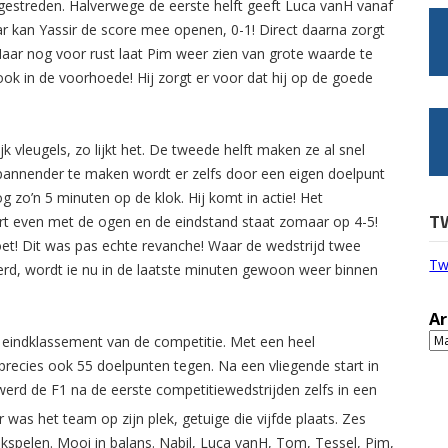
gestreden. Halverwege de eerste helft geeft Luca vanH vanaf
ar kan Yassir de score mee openen, 0-1! Direct daarna zorgt
Maar nog voor rust laat Pim weer zien van grote waarde te
, ook in de voorhoede! Hij zorgt er voor dat hij op de goede
k vleugels, zo lijkt het. De tweede helft maken ze al snel
pannender te maken wordt er zelfs door een eigen doelpunt
 zo’n 5 minuten op de klok. Hij komt in actie! Het
T
rt even met de ogen en de eindstand staat zomaar op 4-5!
oet! Dit was pas echte revanche! Waar de wedstrijd twee
Tw
rd, wordt ie nu in de laatste minuten gewoon weer binnen
Ar
Ar
et eindklassement van de competitie. Met een heel
precies ook 55 doelpunten tegen. Na een vliegende start in
erd de F1 na de eerste competitiewedstrijden zelfs in een
 was het team op zijn plek, getuige die vijfde plaats. Zes
jkspelen. Mooi in balans. Nabil, Luca vanH, Tom, Tessel, Pim,