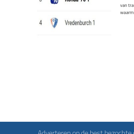
van tr
waarme
Adverteren op de best bezochte c