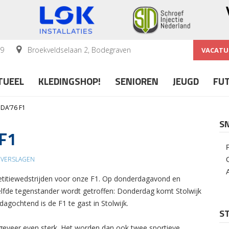
59
Broekveldselaan 2, Bodegraven
VACATU
TUEEL
KLEDINGSHOP!
SENIOREN
JEUGD
FU
HDA’76 F1
S
 F1
DVERSLAGEN
petitiewedstrijden voor onze F1. Op donderdagavond en
elfde tegenstander wordt getroffen: Donderdag komt Stolwijk
agochtend is de F1 te gast in Stolwijk.
ST
geveer even sterk. Het worden dan ook twee sportieve,