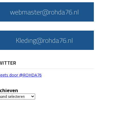
webmaster@rohda76.nl
Kleding@rohda76.nl
WITTER
eets door @ROHDA76
chieven
chieven