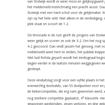
van Stolwijk wordt er weer mooi en gelijkopgaand 
het middenveld instinctmatig een pracht assist. Da
Stolwijk met een hard schot voor de gelijkmaker. 
zijn op het hele veld. Niet alleen in de verdediging
plek staat en scoort de 1-2.
De limonade in de rust geeft de jongens van Stolwij
weer gelijk en scoren ze ook de 3-2. Om het nog s
4-2 gescoord. Dan vindt Jassim het genoeg, met nog
middenveld weet hem te vinden, het publiek knippe
Met luid Rohda gejuich wordt het eindsignaal begr
dagen eerder in de laatste minuten weggegeven we
gesleept.
Deze einduitslag zorgt voor een vijfde plaats in h
evenwichtig doelsaldo, van 55 doelpunten voor en 
de bekercompetitie, die erg ruim gewonnen werd, w
e
nog sterkere competitie geplaatst, 4
klasse06. Hier
gewonnen wedstrijden, zeven verloren, en drie geli