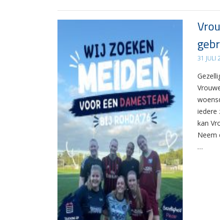
Vrou
gebr
31 JULI
Gezelli
Vrouwe
woensd
iedere 
kan Vr
Neem d
…