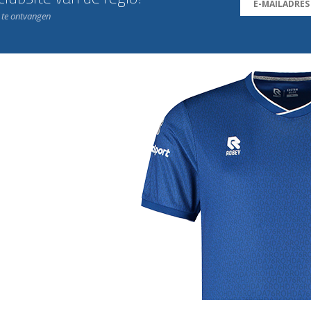
n te ontvangen
j de leukste club!