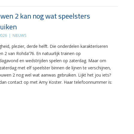
wen 2 kan nog wat speelsters
uiken
 2026
|
NIEUWS
gheid, plezier, derde helft. Die onderdelen karakteriseren
n 2 van Rohda’76. En natuurlijk trainen op
agavond en wedstrijden spelen op zaterdag. Maar om
zaterdag met elf speelster binnen de lijnen te verschijnen,
ouwen 2 nog wel wat aanwas gebruiken. Lijkt het jou iets?
an contact op met Amy Koster. Haar telefoonnummer is: