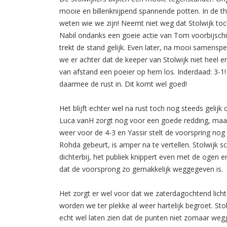
mooie en billenknijpend spannende potten. In de th
weten wie we zijn! Neemt niet weg dat Stolwijk toc
Nabil ondanks een goeie actie van Tom voorbijschi
trekt de stand gelijk. Even later, na mooi samensp
we er achter dat de keeper van Stolwijk niet heel e
van afstand een poeier op hem los. Inderdaad: 3-1
daarmee de rust in. Dit komt wel goed!
Het blijft echter wel na rust toch nog steeds gelijk
Luca vanH zorgt nog voor een goede redding, maar 
weer voor de 4-3 en Yassir stelt de voorspring nog i
Rohda gebeurt, is amper na te vertellen. Stolwijk
dichterbij, het publiek knippert even met de ogen 
dat de voorsprong zo gemakkelijk weggegeven is.
Het zorgt er wel voor dat we zaterdagochtend lichte
worden we ter plekke al weer hartelijk begroet. Stol
echt wel laten zien dat de punten niet zomaar we