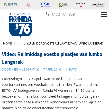
0172 - 614959
HOME
»
VIDEO: RUILMIDDAG VOETBALPLAATJES VAN JUMBO LANGERAK
Video: Ruilmiddag voetbalplaatjes van Jumbo
Langerak
DOOR KEES VAN DER WILK
|
7 APRIL 2016
|
NIEUWS
Woensdagmiddag 6 april kwamen de kinderen naar de
voetbalkantines om voetbalplaatjes te ruilen. Zwammerdam,
ESTO, VV Bodegraven en Rohda’76 waren van 14-16 uur te
bezoeken om het album compleet te krijgen. Jumbo Langerak
organiseerde deze ruilmiddag. Rebonieuws.nl nam een kijkje en
maakte hiervan de onderstaande sfeerimpressie