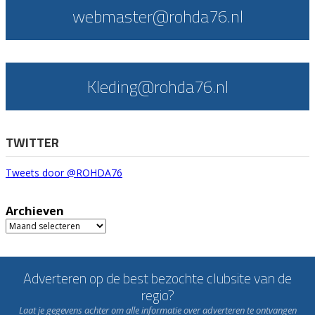
webmaster@rohda76.nl
Kleding@rohda76.nl
TWITTER
Tweets door @ROHDA76
Archieven
Archieven
Adverteren op de best bezochte clubsite van de
regio?
Laat je gegevens achter om alle informatie over adverteren te ontvangen