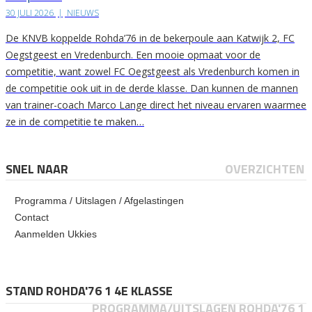
30 JULI 2026
|
NIEUWS
De KNVB koppelde Rohda’76 in de bekerpoule aan Katwijk 2, FC
Oegstgeest en Vredenburch. Een mooie opmaat voor de
competitie, want zowel FC Oegstgeest als Vredenburch komen in
de competitie ook uit in de derde klasse. Dan kunnen de mannen
van trainer-coach Marco Lange direct het niveau ervaren waarmee
ze in de competitie te maken…
SNEL NAAR
OVERZICHTEN
Programma / Uitslagen / Afgelastingen
Contact
Aanmelden Ukkies
STAND ROHDA'76 1 4E KLASSE
PROGRAMMA/UITSLAGEN ROHDA'76 1