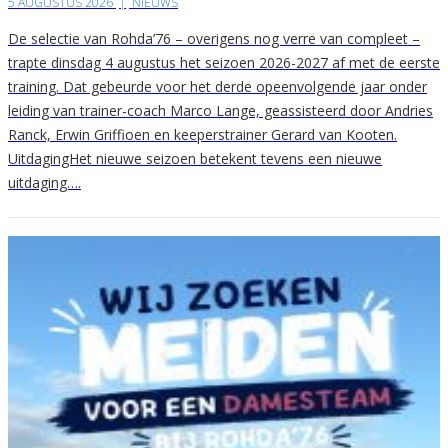
5 AUGUSTUS 2026
|
NIEUWS
De selectie van Rohda’76 – overigens nog verre van compleet –
trapte dinsdag 4 augustus het seizoen 2026-2027 af met de eerste
training. Dat gebeurde voor het derde opeenvolgende jaar onder
leiding van trainer-coach Marco Lange, geassisteerd door Andries
Ranck, Erwin Griffioen en keeperstrainer Gerard van Kooten.
UitdagingHet nieuwe seizoen betekent tevens een nieuwe
uitdaging….