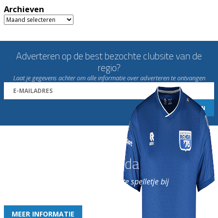
Archieven
Archieven
Adverteren op de best bezochte clubsite van de
regio?
Laat je gegevens achter om alle informatie over adverteren te ontvangen
Word nu lid van Rohda
en geniet iedere week van het leukste spelletje bij
de leukste club!
MEER INFORMATIE