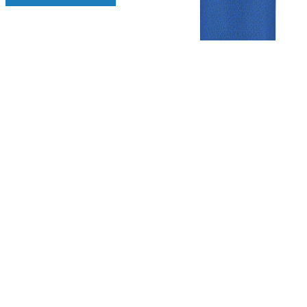
Gezellige zaterdagvereniging in Bodegraven. Het eerste elftal bij
de heren komt uit in de vierde klasse.
Club
Roosters
Overige
Algemene
Speeldagenkalender
Alcoholrichtlijn
informatie
Bardienst
In de media
Bestuur &
Schoonmaakrooster
Diverse