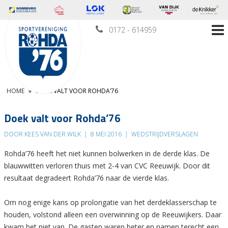
0172 - 614959
HOME
»
DOEK VALT VOOR ROHDA’76
Doek valt voor Rohda’76
DOOR KEES VAN DER WILK
|
8 MEI 2016
|
WEDSTRIJDVERSLAGEN
Rohda’76 heeft het niet kunnen bolwerken in de derde klas. De
blauwwitten verloren thuis met 2-4 van CVC Reeuwijk. Door dit
resultaat degradeert Rohda’76 naar de vierde klas.
Om nog enige kans op prolongatie van het derdeklasserschap te
houden, volstond alleen een overwinning op de Reeuwijkers. Daar
kwam het niet van. De gasten waren beter en namen terecht een