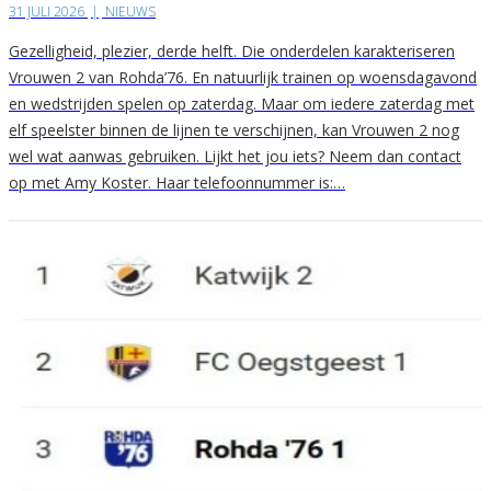
31 JULI 2026
|
NIEUWS
Gezelligheid, plezier, derde helft. Die onderdelen karakteriseren
Vrouwen 2 van Rohda’76. En natuurlijk trainen op woensdagavond
en wedstrijden spelen op zaterdag. Maar om iedere zaterdag met
elf speelster binnen de lijnen te verschijnen, kan Vrouwen 2 nog
wel wat aanwas gebruiken. Lijkt het jou iets? Neem dan contact
op met Amy Koster. Haar telefoonnummer is:…