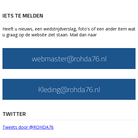
IETS TE MELDEN
Heeft u nieuws, een wedstrijdverslag, foto's of een ander item wat
u graag op de website ziet staan. Mail dan naar
webmaster@rohda76.nl
Kleding@rohda76.nl
TWITTER
Tweets door @ROHDA76