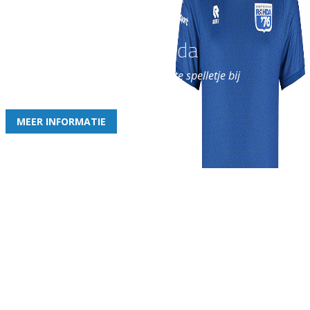
Word nu lid van Rohda
en geniet iedere week van het leukste spelletje bij
de leukste club!
MEER INFORMATIE
Gezellige zaterdagvereniging in Bodegraven. Het eerste elftal bij
de heren komt uit in de vierde klasse.