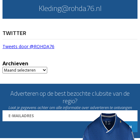
Kleding@rohda76.nl
TWITTER
Tweets door @ROHDA76
Archieven
Archieven
Adverteren op de best bezochte clubsite van de
regio?
Laat je gegevens achter om alle informatie over adverteren te ontvangen