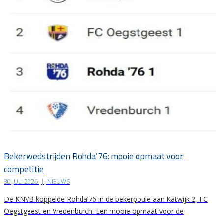
Bekerwedstrijden Rohda’76: mooie opmaat voor
competitie
30 JULI 2026
|
NIEUWS
De KNVB koppelde Rohda’76 in de bekerpoule aan Katwijk 2, FC
Oegstgeest en Vredenburch. Een mooie opmaat voor de