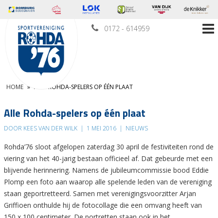
0172 - 614959
HOME
»
ALLE ROHDA-SPELERS OP ÉÉN PLAAT
Alle Rohda-spelers op één plaat
DOOR KEES VAN DER WILK
|
1 MEI 2016
|
NIEUWS
Rohda’76 sloot afgelopen zaterdag 30 april de festiviteiten rond de
viering van het 40-jarig bestaan officieel af. Dat gebeurde met een
blijvende herinnering. Namens de jubileumcommissie bood Eddie
Plomp een foto aan waarop alle spelende leden van de vereniging
staan geportretteerd. Samen met verenigingsvoorzitter Arjan
Griffioen onthulde hij de fotocollage die een omvang heeft van
150 x 100 centimeter. De portretten staan ook in het