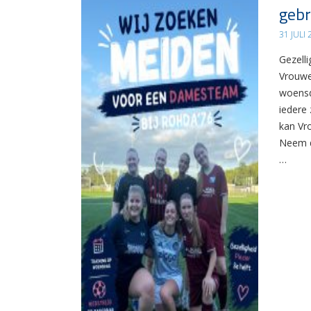
gebr
31 JULI
Gezelli
Vrouwe
woensd
iedere 
kan Vr
Neem d
…