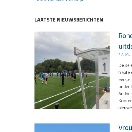
LAATSTE NIEUWSBERICHTEN
Rohd
uitd
5 AUGU
De sel
trapte
eerste
onder 
Andrie
Kooten
nieuwe
Vrou