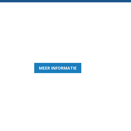
Word nu lid van Rohda
en geniet iedere week van het leukste spelletje bi
MEER INFORMATIE