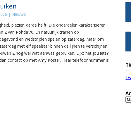
uiken
 2026
|
NIEUWS
gheid, plezier, derde helft. Die onderdelen karakteriseren
n 2 van Rohda’76. En natuurlijk trainen op
agavond en wedstrijden spelen op zaterdag. Maar om
zaterdag met elf speelster binnen de lijnen te verschijnen,
ouwen 2 nog wel wat aanwas gebruiken. Lijkt het jou iets?
an contact op met Amy Koster. Haar telefoonnummer is:
T
Tw
Ar
Ar