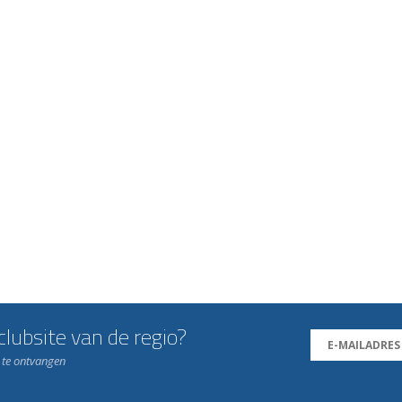
lubsite van de regio?
n te ontvangen