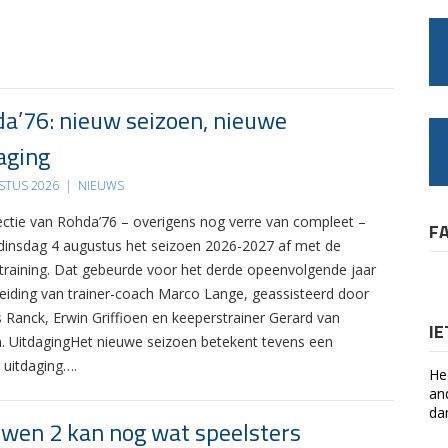
a’76: nieuw seizoen, nieuwe
aging
STUS 2026
|
NIEUWS
ectie van Rohda’76 – overigens nog verre van compleet –
F
 dinsdag 4 augustus het seizoen 2026-2027 af met de
 training. Dat gebeurde voor het derde opeenvolgende jaar
leiding van trainer-coach Marco Lange, geassisteerd door
s Ranck, Erwin Griffioen en keeperstrainer Gerard van
I
. UitdagingHet nieuwe seizoen betekent tevens een
 uitdaging….
He
an
da
wen 2 kan nog wat speelsters