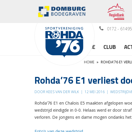
0172 - 6149
HOME
CLUB
AC
HOME
»
ROHDA’76 E1 VER
Rohda’76 E1 verliest d
DOOR KEES VAN DER WILK
|
12 MEI 2016
|
WEDSTRIJDV
Rohda’76 E1 en Chalois E5 maakten afgelopen woe
wedstrijd eindigde in 0-0. Helaas werd er door straf
verloren. De jongens en dame mogen ondanks het ni
Foto’s van deze wedstrijd