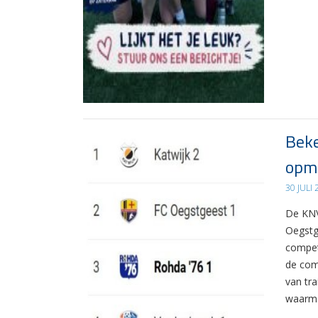
Beke
opma
30 JULI
De KNV
Oegstg
compet
de com
van tr
waarme