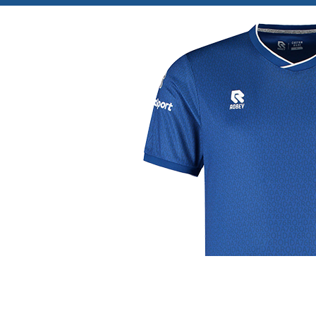
j de leukste club!
Club
Roosters
Ove