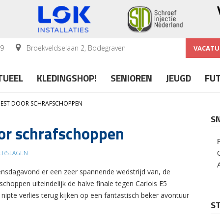
59
Broekveldselaan 2, Bodegraven
VACATU
TUEEL
KLEDINGSHOP!
SENIOREN
JEUGD
FU
LIEST DOOR SCHRAFSCHOPPEN
S
oor schrafschoppen
ERSLAGEN
nsdagavond er een zeer spannende wedstrijd van, de
schoppen uiteindelijk de halve finale tegen Carlois E5
pte verlies terug kijken op een fantastisch beker avontuur
ST