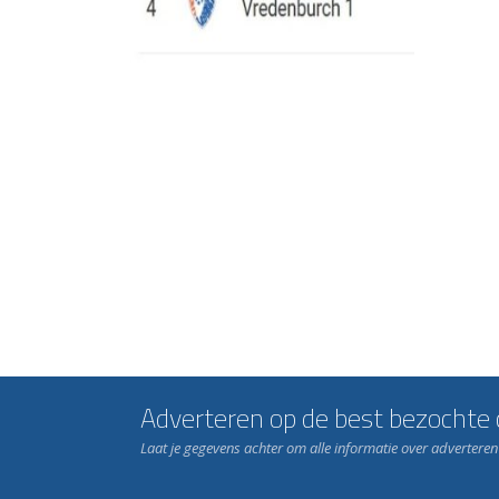
Adverteren op de best bezochte c
Laat je gegevens achter om alle informatie over advertere