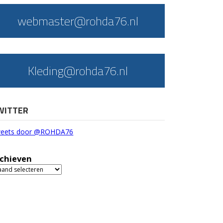
webmaster@rohda76.nl
Kleding@rohda76.nl
WITTER
eets door @ROHDA76
chieven
chieven