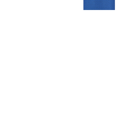
Gezellige zaterdagvereniging in Bodegraven. Het eerste elftal bij
de heren komt uit in de vierde klasse.
Club
Roosters
Overige
Algemene
Speeldagenkalender
Alcoholrichtlijn
informatie
Bardienst
In de media
Bestuur &
Schoonmaakrooster
Diverse
Commissies
kleedkamers
links