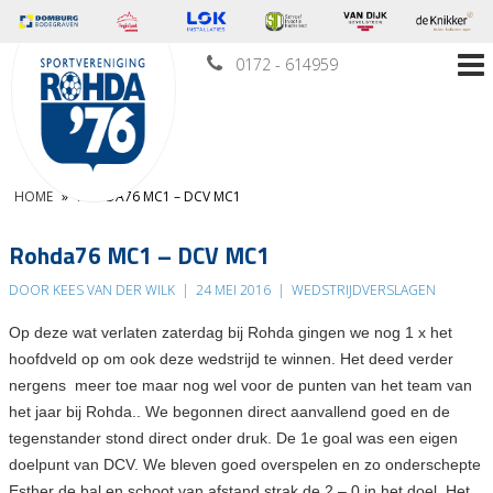
0172 - 614959
HOME
»
ROHDA76 MC1 – DCV MC1
Rohda76 MC1 – DCV MC1
DOOR KEES VAN DER WILK
|
24 MEI 2016
|
WEDSTRIJDVERSLAGEN
Op deze wat verlaten zaterdag bij Rohda gingen we nog 1 x het
hoofdveld op om ook deze wedstrijd te winnen. Het deed verder
nergens meer toe maar nog wel voor de punten van het team van
het jaar bij Rohda.. We begonnen direct aanvallend goed en de
tegenstander stond direct onder druk. De 1e goal was een eigen
doelpunt van DCV. We bleven goed overspelen en zo onderschepte
Esther de bal en schoot van afstand strak de 2 – 0 in het doel. Het