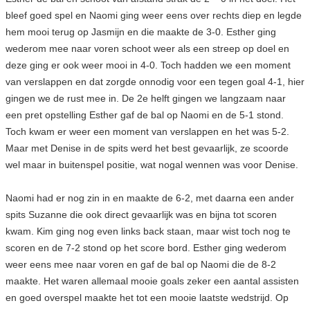
bleef goed spel en Naomi ging weer eens over rechts diep en legde
hem mooi terug op Jasmijn en die maakte de 3-0. Esther ging
wederom mee naar voren schoot weer als een streep op doel en
deze ging er ook weer mooi in 4-0. Toch hadden we een moment
van verslappen en dat zorgde onnodig voor een tegen goal 4-1, hier
gingen we de rust mee in. De 2e helft gingen we langzaam naar
een pret opstelling Esther gaf de bal op Naomi en de 5-1 stond.
Toch kwam er weer een moment van verslappen en het was 5-2.
Maar met Denise in de spits werd het best gevaarlijk, ze scoorde
wel maar in buitenspel positie, wat nogal wennen was voor Denise.
Naomi had er nog zin in en maakte de 6-2, met daarna een ander
spits Suzanne die ook direct gevaarlijk was en bijna tot scoren
kwam. Kim ging nog even links back staan, maar wist toch nog te
scoren en de 7-2 stond op het score bord. Esther ging wederom
weer eens mee naar voren en gaf de bal op Naomi die de 8-2
maakte. Het waren allemaal mooie goals zeker een aantal assisten
en goed overspel maakte het tot een mooie laatste wedstrijd.
Op