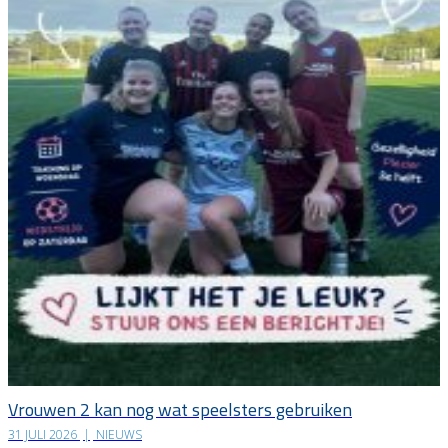
Vrouwen 2 kan nog wat speelsters gebruiken
31 JULI 2026
|
NIEUWS