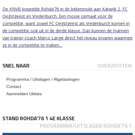
De KNVB koppelde Rohda’76 in de bekerpoule aan Katwijk 2, FC
Oegstgeest en Vredenburch. Een mooie opmaat voor de
competitie, want zowel FC Oegstgeest als Vredenburch komen in
de competitie ook uit in de derde klasse. Dan kunnen de mannen
van trainer-coach Marco Lange direct het niveau ervaren waarmee
ze in de competitie te maken…
SNEL NAAR
OVERZICHTEN
Programma / Uitslagen / Afgelastingen
Contact
Aanmelden Ukkies
STAND ROHDA'76 1 4E KLASSE
PROGRAMMA/UITSLAGEN ROHDA'76 1