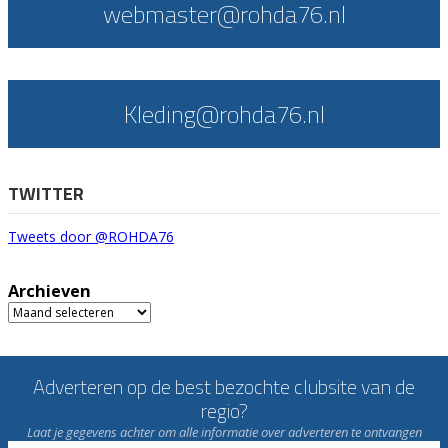
webmaster@rohda76.nl
Kleding@rohda76.nl
TWITTER
Tweets door @ROHDA76
Archieven
Archieven
Adverteren op de best bezochte clubsite van de
regio?
Laat je gegevens achter om alle informatie over adverteren te ontvangen