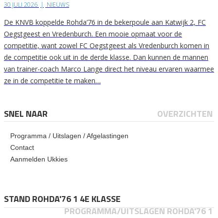
30 JULI 2026
|
NIEUWS
De KNVB koppelde Rohda’76 in de bekerpoule aan Katwijk 2, FC
Oegstgeest en Vredenburch. Een mooie opmaat voor de
competitie, want zowel FC Oegstgeest als Vredenburch komen in
de competitie ook uit in de derde klasse. Dan kunnen de mannen
van trainer-coach Marco Lange direct het niveau ervaren waarmee
ze in de competitie te maken…
SNEL NAAR
OVERZICHTEN
Programma / Uitslagen / Afgelastingen
Contact
Aanmelden Ukkies
STAND ROHDA'76 1 4E KLASSE
PROGRAMMA/UITSLAGEN ROHDA'76 1