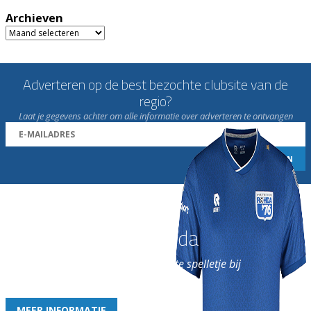
Archieven
Archieven
Adverteren op de best bezochte clubsite van de
regio?
Laat je gegevens achter om alle informatie over adverteren te ontvangen
Word nu lid van Rohda
en geniet iedere week van het leukste spelletje bij
de leukste club!
MEER INFORMATIE