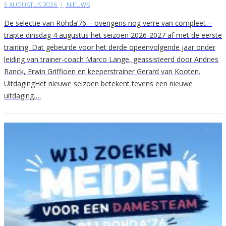
5 AUGUSTUS 2026
|
NIEUWS
De selectie van Rohda’76 – overigens nog verre van compleet –
trapte dinsdag 4 augustus het seizoen 2026-2027 af met de eerste
training. Dat gebeurde voor het derde opeenvolgende jaar onder
leiding van trainer-coach Marco Lange, geassisteerd door Andries
Ranck, Erwin Griffioen en keeperstrainer Gerard van Kooten.
UitdagingHet nieuwe seizoen betekent tevens een nieuwe
uitdaging….