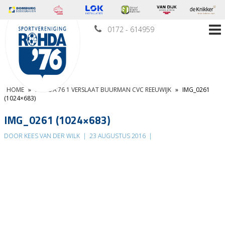
0172 - 614959
HOME
»
ROHDA’76 1 VERSLAAT BUURMAN CVC REEUWIJK
»
IMG_0261
(1024×683)
IMG_0261 (1024×683)
DOOR KEES VAN DER WILK
|
23 AUGUSTUS 2016
|