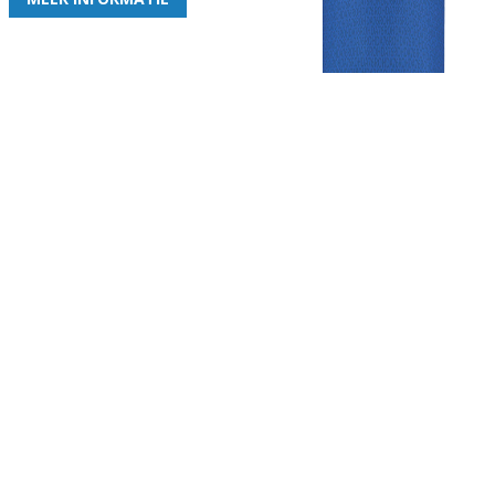
Gezellige zaterdagvereniging in Bodegraven. Het eerste elftal bij
de heren komt uit in de vierde klasse.
Club
Roosters
Overige
Algemene
Speeldagenkalender
Alcoholrichtlijn
informatie
Bardienst
In de media
Bestuur &
Schoonmaakrooster
Diverse