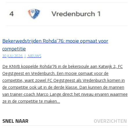
Bekerwedstrijden Rohda’76: mooie opmaat voor
competitie
30 JULI 2026
|
NIEUWS
De KNVB koppelde Rohda’76 in de bekerpoule aan Katwijk 2, FC
Oegstgeest en Vredenburch. Een mooie opmaat voor de
competitie, want zowel FC Oegstgeest als Vredenburch komen in
de competitie ook uit in de derde klasse. Dan kunnen de mannen
van trainer-coach Marco Lange direct het niveau ervaren waarmee
ze in de competitie te maken…
SNEL NAAR
OVERZICHTEN