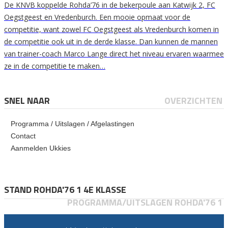
De KNVB koppelde Rohda’76 in de bekerpoule aan Katwijk 2, FC
Oegstgeest en Vredenburch. Een mooie opmaat voor de
competitie, want zowel FC Oegstgeest als Vredenburch komen in
de competitie ook uit in de derde klasse. Dan kunnen de mannen
van trainer-coach Marco Lange direct het niveau ervaren waarmee
ze in de competitie te maken…
SNEL NAAR
OVERZICHTEN
Programma / Uitslagen / Afgelastingen
Contact
Aanmelden Ukkies
STAND ROHDA'76 1 4E KLASSE
PROGRAMMA/UITSLAGEN ROHDA'76 1