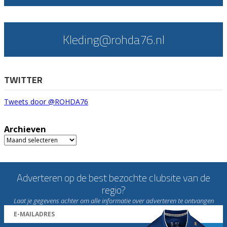
Kleding@rohda76.nl
TWITTER
Tweets door @ROHDA76
Archieven
Archieven
Adverteren op de best bezochte clubsite van de
regio?
Laat je gegevens achter om alle informatie over adverteren te ontvangen