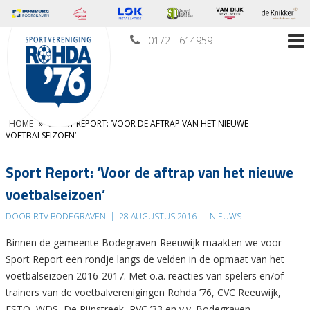
0172 - 614959
HOME
»
SPORT REPORT: ‘VOOR DE AFTRAP VAN HET NIEUWE
VOETBALSEIZOEN’
Sport Report: ‘Voor de aftrap van het nieuwe
voetbalseizoen’
DOOR RTV BODEGRAVEN
|
28 AUGUSTUS 2016
|
NIEUWS
Binnen de gemeente Bodegraven-Reeuwijk maakten we voor
Sport Report een rondje langs de velden in de opmaat van het
voetbalseizoen 2016-2017. Met o.a. reacties van spelers en/of
trainers van de voetbalverenigingen Rohda ’76, CVC Reeuwijk,
ESTO, WDS, De Rijnstreek, RVC ’33 en v.v. Bodegraven