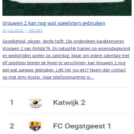
Vrouwen 2 kan nog wat speelsters gebruiken
31 JULI 2026
|
NIEUWS
Gezelligheid, plezier, derde helft. Die onderdelen karakteriseren
Vrouwen 2 van Rohda’76. En natuurlijk trainen op woensdagavond
en wedstrijden spelen op zaterdag. Maar om iedere zaterdag met
elf speelster binnen de lijnen te verschijnen, kan Vrouwen 2 nog
wel wat aanwas gebruiken. Lijkt het jou iets? Neem dan contact
op met Amy Koster. Haar telefoonnummer is:…