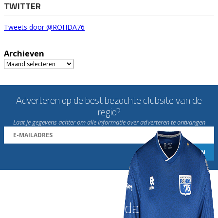
TWITTER
Tweets door @ROHDA76
Archieven
Archieven
Adverteren op de best bezochte clubsite van de
regio?
Laat je gegevens achter om alle informatie over adverteren te ontvangen
Word nu lid van Rohda