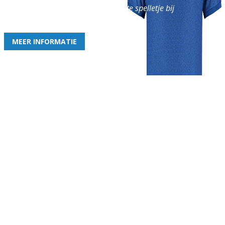
en geniet iedere week van het leukste spelletje bij
de leukste club!
MEER INFORMATIE
Gezellige zaterdagvereniging in Bodegraven. Het eerste elftal bij
de heren komt uit in de vierde klasse.
Club
Roosters
Overige