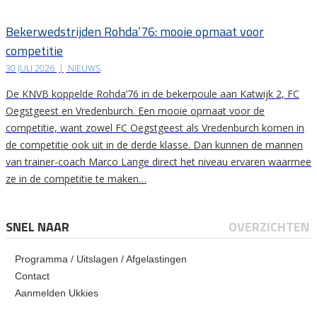
Bekerwedstrijden Rohda’76: mooie opmaat voor
competitie
30 JULI 2026
|
NIEUWS
De KNVB koppelde Rohda’76 in de bekerpoule aan Katwijk 2, FC
Oegstgeest en Vredenburch. Een mooie opmaat voor de
competitie, want zowel FC Oegstgeest als Vredenburch komen in
de competitie ook uit in de derde klasse. Dan kunnen de mannen
van trainer-coach Marco Lange direct het niveau ervaren waarmee
ze in de competitie te maken…
SNEL NAAR
OVERZICHTEN
Programma / Uitslagen / Afgelastingen
Contact
Aanmelden Ukkies