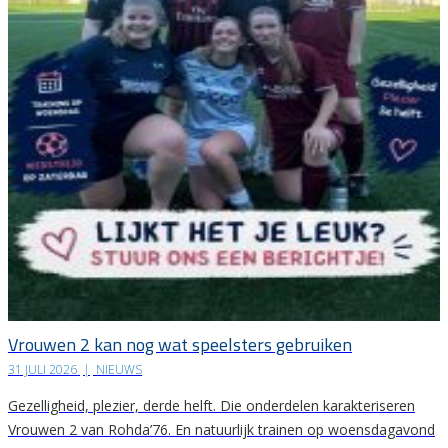
Vrouwen 2 kan nog wat speelsters gebruiken
31 JULI 2026
|
NIEUWS
Gezelligheid, plezier, derde helft. Die onderdelen karakteriseren
Vrouwen 2 van Rohda’76. En natuurlijk trainen op woensdagavond