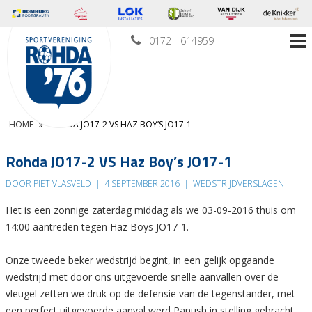
0172 - 614959
HOME
»
ROHDA JO17-2 VS HAZ BOY’S JO17-1
Rohda JO17-2 VS Haz Boy’s JO17-1
DOOR PIET VLASVELD
|
4 SEPTEMBER 2016
|
WEDSTRIJDVERSLAGEN
Het is een zonnige zaterdag middag als we 03-09-2016 thuis om
14:00 aantreden tegen Haz Boys JO17-1.
Onze tweede beker wedstrijd begint, in een gelijk opgaande
wedstrijd met door ons uitgevoerde snelle aanvallen over de
vleugel zetten we druk op de defensie van de tegenstander, met
een perfect uitgevoerde aanval werd Panush in stelling gebracht