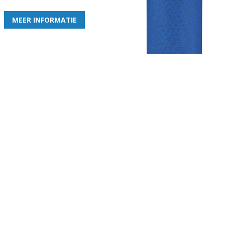
MEER INFORMATIE
Gezellige zaterdagvereniging in Bodegraven. Het eerste elftal bij
de heren komt uit in de vierde klasse.
Club
Roosters
Overige
Algemene
Speeldagenkalender
Alcoholrichtlijn
informatie
Bardienst
In de media