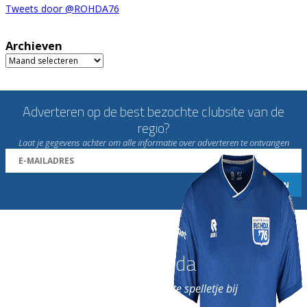
Tweets door @ROHDA76
Archieven
Archieven
Adverteren op de best bezochte clubsite van de
regio?
Laat je gegevens achter om alle informatie over adverteren te ontvangen
Word nu lid van Rohda
en geniet iedere week van het leukste spelletje bij
de leukste club!