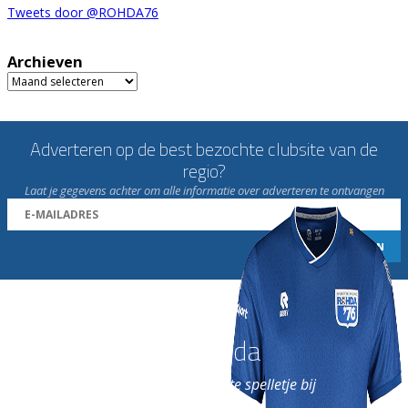
Tweets door @ROHDA76
Archieven
Archieven
Adverteren op de best bezochte clubsite van de
regio?
Laat je gegevens achter om alle informatie over adverteren te ontvangen
Word nu lid van Rohda
en geniet iedere week van het leukste spelletje bij
de leukste club!