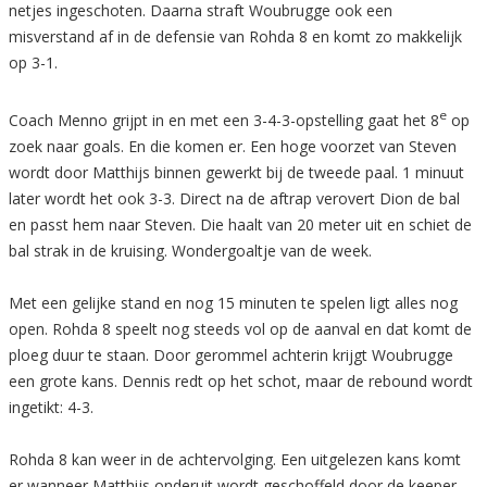
netjes ingeschoten. Daarna straft Woubrugge ook een
misverstand af in de defensie van Rohda 8 en komt zo makkelijk
op 3-1.
e
Coach Menno grijpt in en met een 3-4-3-opstelling gaat het 8
op
zoek naar goals. En die komen er. Een hoge voorzet van Steven
wordt door Matthijs binnen gewerkt bij de tweede paal. 1 minuut
later wordt het ook 3-3. Direct na de aftrap verovert Dion de bal
en passt hem naar Steven. Die haalt van 20 meter uit en schiet de
bal strak in de kruising. Wondergoaltje van de week.
Met een gelijke stand en nog 15 minuten te spelen ligt alles nog
open. Rohda 8 speelt nog steeds vol op de aanval en dat komt de
ploeg duur te staan. Door gerommel achterin krijgt Woubrugge
een grote kans. Dennis redt op het schot, maar de rebound wordt
ingetikt: 4-3.
Rohda 8 kan weer in de achtervolging. Een uitgelezen kans komt
er wanneer Matthijs onderuit wordt geschoffeld door de keeper