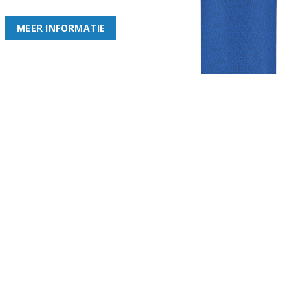
MEER INFORMATIE
Gezellige zaterdagvereniging in Bodegraven. Het eerste elftal bij
de heren komt uit in de vierde klasse.
Club
Roosters
Overige
Algemene
Speeldagenkalender
Alcoholrichtlijn
informatie
Bardienst
In de media