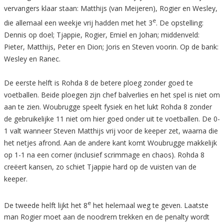
vervangers klaar staan: Matthijs (van Meijeren), Rogier en Wesley,
e
die allemaal een weekje vrij hadden met het 3
. De opstelling:
Dennis op doel; Tjappie, Rogier, Emiel en Johan; middenveld:
Pieter, Matthijs, Peter en Dion; Joris en Steven voorin. Op de bank:
Wesley en Ranec.
De eerste helft is Rohda 8 de betere ploeg zonder goed te
voetballen. Beide ploegen zijn chef balverlies en het spel is niet om
aan te zien. Woubrugge speelt fysiek en het lukt Rohda 8 zonder
de gebruikelijke 11 niet om hier goed onder uit te voetballen. De 0-
1 valt wanneer Steven Matthijs vrij voor de keeper zet, waarna die
het netjes afrond. Aan de andere kant komt Woubrugge makkelijk
op 1-1 na een corner (inclusief scrimmage en chaos). Rohda 8
creëert kansen, zo schiet Tjappie hard op de vuisten van de
keeper.
e
De tweede helft lijkt het 8
het helemaal weg te geven. Laatste
man Rogier moet aan de noodrem trekken en de penalty wordt