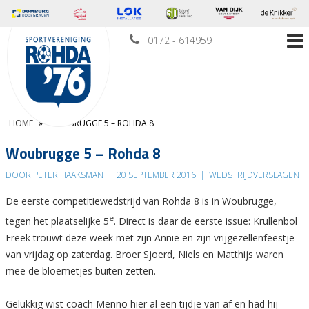
0172 - 614959
HOME
»
WOUBRUGGE 5 – ROHDA 8
Woubrugge 5 – Rohda 8
DOOR PETER HAAKSMAN
|
20 SEPTEMBER 2016
|
WEDSTRIJDVERSLAGEN
De eerste competitiewedstrijd van Rohda 8 is in Woubrugge,
e
tegen het plaatselijke 5
. Direct is daar de eerste issue: Krullenbol
Freek trouwt deze week met zijn Annie en zijn vrijgezellenfeestje
van vrijdag op zaterdag. Broer Sjoerd, Niels en Matthijs waren
mee de bloemetjes buiten zetten.
Gelukkig wist coach Menno hier al een tijdje van af en had hij