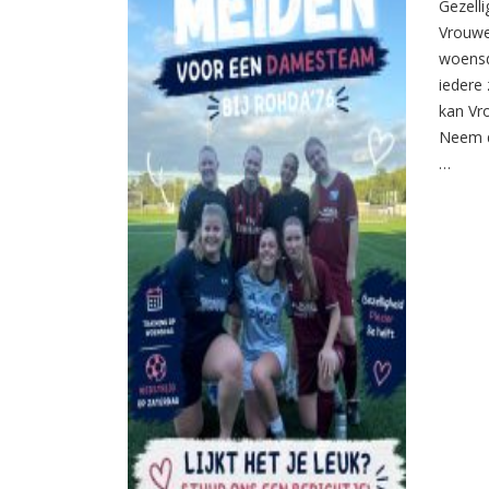
Gezelli
Vrouwe
woensd
iedere 
kan Vr
Neem d
…