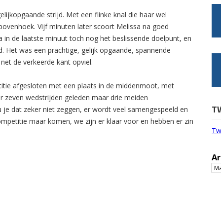
elijkopgaande strijd. Met een flinke knal die haar wel
rbovenhoek. Vijf minuten later scoort Melissa na goed
 in de laatste minuut toch nog het beslissende doelpunt, en
d. Het was een prachtige, gelijk opgaande, spannende
net de verkeerde kant opviel.
itie afgesloten met een plaats in de middenmoot, met
r zeven wedstrijden geleden maar drie meiden
T
u je dat zeker niet zeggen, er wordt veel samengespeeld en
competitie maar komen, we zijn er klaar voor en hebben er zin
Tw
Ar
Ar