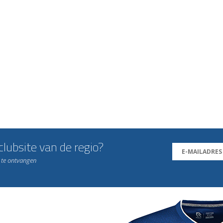
lubsite van de regio?
n te ontvangen