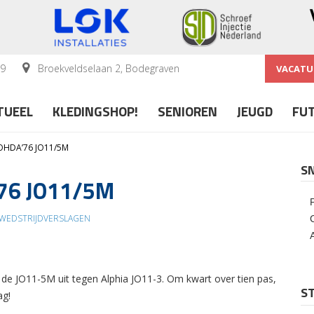
59
Broekveldselaan 2, Bodegraven
VACATU
TUEEL
KLEDINGSHOP!
SENIOREN
JEUGD
FU
ROHDA’76 JO11/5M
S
’76 JO11/5M
WEDSTRIJDVERSLAGEN
 de JO11-5M uit tegen Alphia JO11-3. Om kwart over tien pas,
ST
ag!