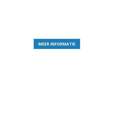
Word nu lid van Rohda
en geniet iedere week van het leukste spelletje bi
MEER INFORMATIE