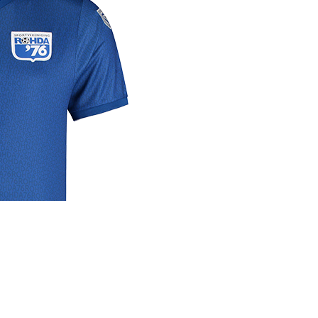
rige
lrichtlijn
 media