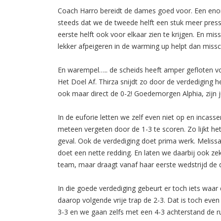
Coach Harro bereidt de dames goed voor. Een eno
steeds dat we de tweede helft een stuk meer pres
eerste helft ook voor elkaar zien te krijgen. En mi
lekker afpeigeren in de warming up helpt dan mis
En warempel….. de scheids heeft amper gefloten vo
Het Doel Af. Thirza snijdt zo door de verdediging 
ook maar direct de 0-2! Goedemorgen Alphia, zijn j
In de euforie letten we zelf even niet op en incas
meteen vergeten door de 1-3 te scoren. Zo lijkt het
geval. Ook de verdediging doet prima werk. Meliss
doet een nette redding. En laten we daarbij ook zeke
team, maar draagt vanaf haar eerste wedstrijd de d
In die goede verdediging gebeurt er toch iets waar d
daarop volgende vrije trap de 2-3. Dat is toch eve
3-3 en we gaan zelfs met een 4-3 achterstand de ru