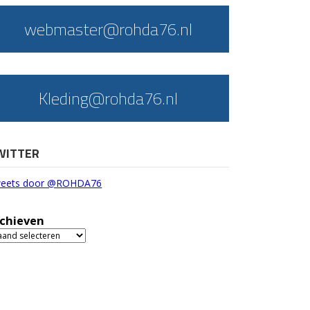
webmaster@rohda76.nl
Kleding@rohda76.nl
WITTER
eets door @ROHDA76
chieven
chieven