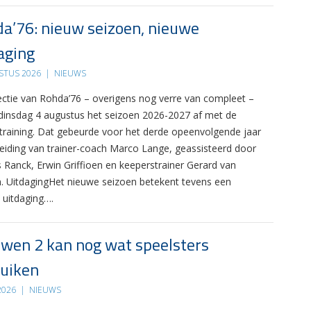
a’76: nieuw seizoen, nieuwe
aging
STUS 2026
|
NIEUWS
ectie van Rohda’76 – overigens nog verre van compleet –
 dinsdag 4 augustus het seizoen 2026-2027 af met de
 training. Dat gebeurde voor het derde opeenvolgende jaar
leiding van trainer-coach Marco Lange, geassisteerd door
s Ranck, Erwin Griffioen en keeperstrainer Gerard van
. UitdagingHet nieuwe seizoen betekent tevens een
 uitdaging….
wen 2 kan nog wat speelsters
uiken
 2026
|
NIEUWS