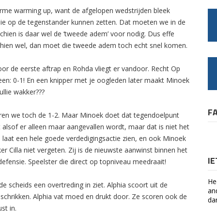
rme warming up, want de afgelopen wedstrijden bleek
sie op de tegenstander kunnen zetten. Dat moeten we in de
sschien is daar wel de ‘tweede adem’ voor nodig. Dus effe
schien wel, dan moet die tweede adem toch echt snel komen.
or de eerste aftrap en Rohda vliegt er vandoor. Recht Op
heen: 0-1! En een knipper met je oogleden later maakt Minoek
ullie wakker???
F
seren we toch de 1-2. Maar Minoek doet dat tegendoelpunt
 alsof er alleen maar aangevallen wordt, maar dat is niet het
a laat een hele goede verdedigingsactie zien, en ook Minoek
r Cilla niet vergeten. Zij is de nieuwste aanwinst binnen het
I
efensie. Speelster die direct op topniveau meedraait!
He
e scheids een overtreding in ziet. Alphia scoort uit de
an
n schrikken. Alphia vat moed en drukt door. Ze scoren ook de
da
st in.