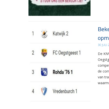
Beke
opma
30 JULI
De KNV
Oegstg
compet
de com
van tr
waarme