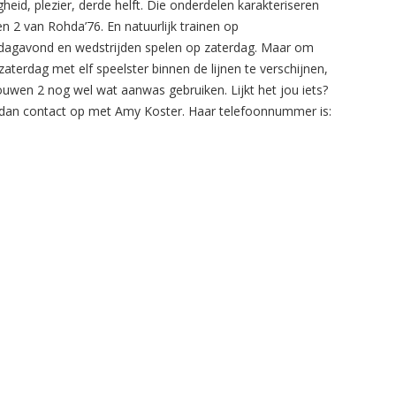
gheid, plezier, derde helft. Die onderdelen karakteriseren
n 2 van Rohda’76. En natuurlijk trainen op
agavond en wedstrijden spelen op zaterdag. Maar om
zaterdag met elf speelster binnen de lijnen te verschijnen,
ouwen 2 nog wel wat aanwas gebruiken. Lijkt het jou iets?
an contact op met Amy Koster. Haar telefoonnummer is: