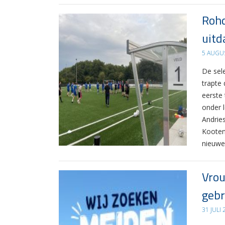
Rohd
uitd
5 AUGU
De sel
trapte
eerste
onder 
Andrie
Kooten
nieuwe
Vrou
gebr
31 JULI