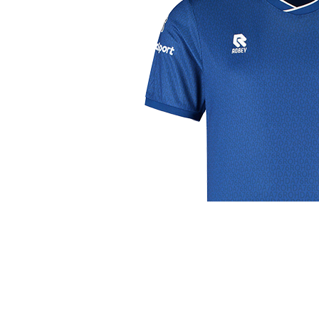
j de leukste club!
Club
Roosters
Ove
Algemene informatie
Speeldagenkalender
Alcoho
Bestuur & Commissies
Bardienst
In de