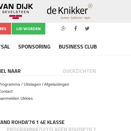
RES
LID WORDEN
TSAL
SPONSORING
BUSINESS CLUB
NEL NAAR
OVERZICHTEN
Programma / Uitslagen / Afgelastingen
Contact
Aanmelden Ukkies
AND ROHDA'76 1 4E KLASSE
PROGRAMMA/UITSLAGEN ROHDA'76 1