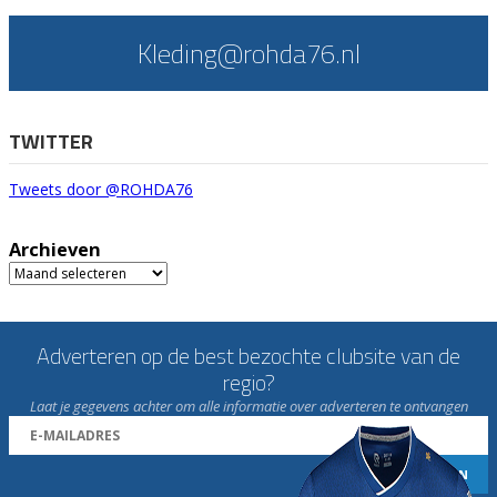
Kleding@rohda76.nl
TWITTER
Tweets door @ROHDA76
Archieven
Archieven
Adverteren op de best bezochte clubsite van de
regio?
Laat je gegevens achter om alle informatie over adverteren te ontvangen