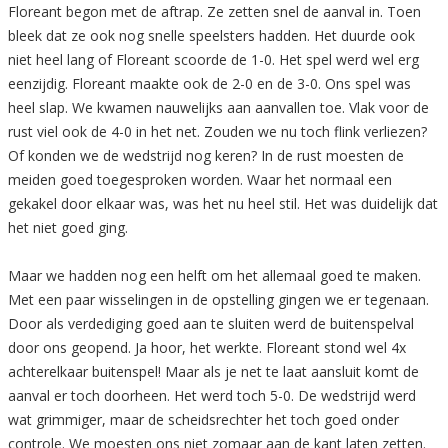
Floreant begon met de aftrap. Ze zetten snel de aanval in. Toen
bleek dat ze ook nog snelle speelsters hadden. Het duurde ook
niet heel lang of Floreant scoorde de 1-0. Het spel werd wel erg
eenzijdig. Floreant maakte ook de 2-0 en de 3-0. Ons spel was
heel slap. We kwamen nauwelijks aan aanvallen toe. Vlak voor de
rust viel ook de 4-0 in het net. Zouden we nu toch flink verliezen?
Of konden we de wedstrijd nog keren? In de rust moesten de
meiden goed toegesproken worden. Waar het normaal een
gekakel door elkaar was, was het nu heel stil. Het was duidelijk dat
het niet goed ging.
Maar we hadden nog een helft om het allemaal goed te maken.
Met een paar wisselingen in de opstelling gingen we er tegenaan.
Door als verdediging goed aan te sluiten werd de buitenspelval
door ons geopend. Ja hoor, het werkte. Floreant stond wel 4x
achterelkaar buitenspel! Maar als je net te laat aansluit komt de
aanval er toch doorheen. Het werd toch 5-0. De wedstrijd werd
wat grimmiger, maar de scheidsrechter het toch goed onder
controle. We moesten ons niet zomaar aan de kant laten zetten.