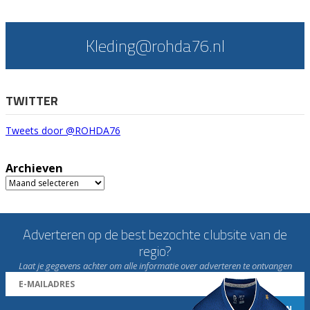
Kleding@rohda76.nl
TWITTER
Tweets door @ROHDA76
Archieven
Archieven
Adverteren op de best bezochte clubsite van de
regio?
Laat je gegevens achter om alle informatie over adverteren te ontvangen