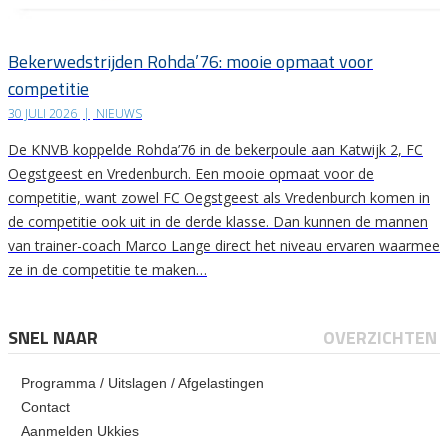
Bekerwedstrijden Rohda’76: mooie opmaat voor
competitie
30 JULI 2026
|
NIEUWS
De KNVB koppelde Rohda’76 in de bekerpoule aan Katwijk 2, FC
Oegstgeest en Vredenburch. Een mooie opmaat voor de
competitie, want zowel FC Oegstgeest als Vredenburch komen in
de competitie ook uit in de derde klasse. Dan kunnen de mannen
van trainer-coach Marco Lange direct het niveau ervaren waarmee
ze in de competitie te maken…
SNEL NAAR
OVERZICHTEN
Programma / Uitslagen / Afgelastingen
Contact
Aanmelden Ukkies