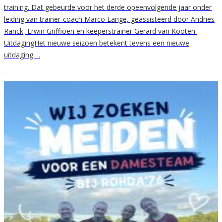
training. Dat gebeurde voor het derde opeenvolgende jaar onder
leiding van trainer-coach Marco Lange, geassisteerd door Andries
Ranck, Erwin Griffioen en keeperstrainer Gerard van Kooten.
UitdagingHet nieuwe seizoen betekent tevens een nieuwe
uitdaging….