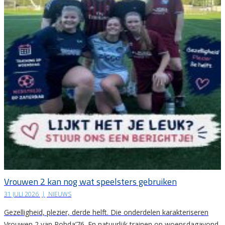
Vrouwen 2 kan nog wat speelsters gebruiken
31 JULI 2026
|
NIEUWS
Gezelligheid, plezier, derde helft. Die onderdelen karakteriseren
Vrouwen 2 van Rohda’76. En natuurlijk trainen op woensdagavond