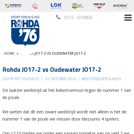
0172 - 614959
HOME
»
ROHDA JO17-2 VS OUDEWATER JO17-2
Rohda JO17-2 vs Oudewater JO17-2
DOOR PIET VLASVELD
|
10 OKTOBER 2016
|
WEDSTRIJDVERSLAGEN
De laatste wedstrijd uit het bekertoernooi tegen de nummer 1 van
de poule.
We weten dat dit een zware wedstrijd wordt niet alleen is het de
nummer 1 van de poule we missen door blessures 4 spelers.
Om 12:15 treden we onder een najaarszonnetje aan op veld 2 we