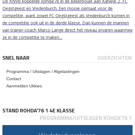
De KNVB koppelde Rohda’76 in de bekerpoule aan Katwijk 2, FC
Oegstgeest en Vredenburch. Een mooie opmaat voor de
competitie, want zowel FC Oegstgeest als Vredenburch komen in
de competitie ook uit in de derde klasse. Dan kunnen de mannen
van trainer-coach Marco Lange direct het niveau ervaren waarmee
ze in de competitie te maken…
SNEL NAAR
OVERZICHTEN
Programma / Uitslagen / Afgelastingen
Contact
Aanmelden Ukkies
STAND ROHDA'76 1 4E KLASSE
PROGRAMMA/UITSLAGEN ROHDA'76 1