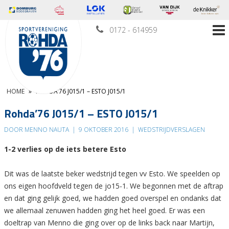
0172 - 614959
HOME
»
ROHDA’76 J015/1 – ESTO J015/1
Rohda’76 J015/1 – ESTO J015/1
DOOR MENNO NAUTA
|
9 OKTOBER 2016
|
WEDSTRIJDVERSLAGEN
1-2 verlies op de iets betere Esto
Dit was de laatste beker wedstrijd tegen vv Esto. We speelden op
ons eigen hoofdveld tegen de jo15-1. We begonnen met de aftrap
en dat ging gelijk goed, we hadden goed overspel en ondanks dat
we allemaal zenuwen hadden ging het heel goed. Er was een
doeltrap van Menno die ging over op de links back naar Martijn,