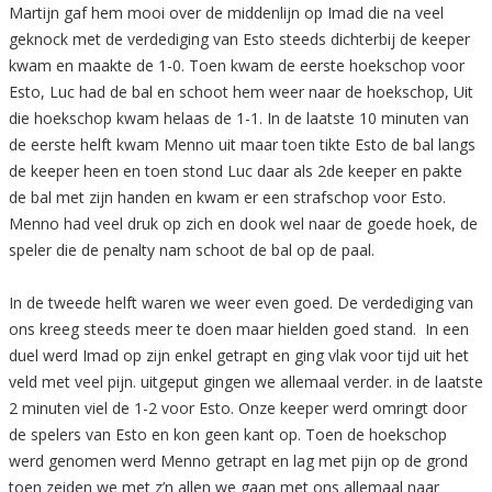
Martijn gaf hem mooi over de middenlijn op Imad die na veel
geknock met de verdediging van Esto steeds dichterbij de keeper
kwam en maakte de 1-0. Toen kwam de eerste hoekschop voor
Esto, Luc had de bal en schoot hem weer naar de hoekschop, Uit
die hoekschop kwam helaas de 1-1. In de laatste 10 minuten van
de eerste helft kwam Menno uit maar toen tikte Esto de bal langs
de keeper heen en toen stond Luc daar als 2de keeper en pakte
de bal met zijn handen en kwam er een strafschop voor Esto.
Menno had veel druk op zich en dook wel naar de goede hoek, de
speler die de penalty nam schoot de bal op de paal.
In de tweede helft waren we weer even goed. De verdediging van
ons kreeg steeds meer te doen maar hielden goed stand. In een
duel werd Imad op zijn enkel getrapt en ging vlak voor tijd uit het
veld met veel pijn. uitgeput gingen we allemaal verder. in de laatste
2 minuten viel de 1-2 voor Esto. Onze keeper werd omringt door
de spelers van Esto en kon geen kant op. Toen de hoekschop
werd genomen werd Menno getrapt en lag met pijn op de grond
toen zeiden we met z’n allen we gaan met ons allemaal naar