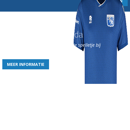
Word nu lid van Rohda
en geniet iedere week van het leukste spelletje bij
de leukste club!
MEER INFORMATIE