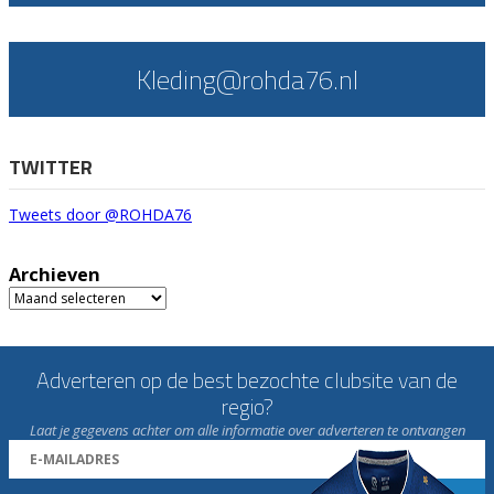
Kleding@rohda76.nl
TWITTER
Tweets door @ROHDA76
Archieven
Archieven
Adverteren op de best bezochte clubsite van de
regio?
Laat je gegevens achter om alle informatie over adverteren te ontvangen