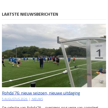
LAATSTE NIEUWSBERICHTEN
Rohda’76: nieuw seizoen, nieuwe uitdaging
5 AUGUSTUS 2026
|
NIEUWS
De selectie van Rohda’76 – overigens nog verre van compleet –