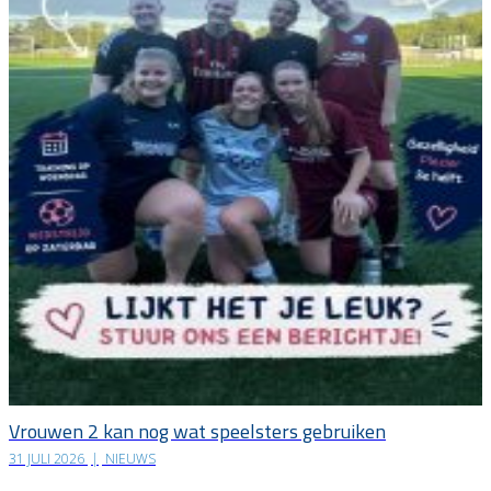
Vrouwen 2 kan nog wat speelsters gebruiken
31 JULI 2026
|
NIEUWS