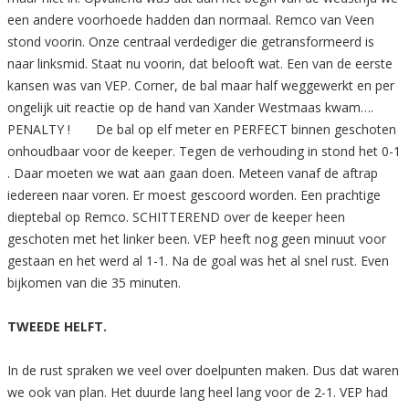
een andere voorhoede hadden dan normaal. Remco van Veen
stond voorin. Onze centraal verdediger die getransformeerd is
naar linksmid. Staat nu voorin, dat belooft wat. Een van de eerste
kansen was van VEP. Corner, de bal maar half weggewerkt en per
ongelijk uit reactie op de hand van Xander Westmaas kwam….
PENALTY ! De bal op elf meter en PERFECT binnen geschoten
onhoudbaar voor de keeper. Tegen de verhouding in stond het 0-1
. Daar moeten we wat aan gaan doen. Meteen vanaf de aftrap
iedereen naar voren. Er moest gescoord worden. Een prachtige
dieptebal op Remco. SCHITTEREND over de keeper heen
geschoten met het linker been. VEP heeft nog geen minuut voor
gestaan en het werd al 1-1. Na de goal was het al snel rust. Even
bijkomen van die 35 minuten.
TWEEDE HELFT.
In de rust spraken we veel over doelpunten maken. Dus dat waren
we ook van plan. Het duurde lang heel lang voor de 2-1. VEP had