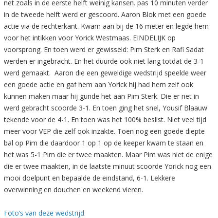
net zoals in de eerste helft weinig kansen. pas 10 minuten verder
in de tweede helft werd er gescoord. Aaron Blok met een goede
actie via de rechterkant. Kwam aan bij de 16 meter en legde hem
voor het intikken voor Yorick Westmaas. EINDELIJK op
voorsprong. En toen werd er gewisseld: Pim Sterk en Rafi Sadat
werden er ingebracht. En het duurde ook niet lang totdat de 3-1
werd gemaakt. Aaron die een geweldige wedstrijd speelde weer
een goede actie en gaf hem aan Yorick hij had hem zelf ook
kunnen maken maar hij gunde het aan Pim Sterk. Die er net in
werd gebracht scoorde 3-1. En toen ging het snel, Yousif Blaauw
tekende voor de 4-1. En toen was het 100% beslist. Niet veel tijd
meer voor VEP die zelf ook inzakte. Toen nog een goede diepte
bal op Pim die daardoor 1 op 1 op de keeper kwam te staan en
het was 5-1 Pim die er twee maakten. Maar Pim was niet de enige
die er twee maakten, in de laatste minuut scoorde Yorick nog een
mooi doelpunt en bepaalde de eindstand, 6-1. Lekkere
overwinning en douchen en weekend vieren.
Foto’s van deze wedstrijd