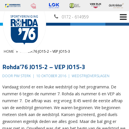
0172 - 614959
HOME
»
ROHDA’76 JO15-2 – VEP JO15-3
Rohda’76 JO15-2 – VEP JO15-3
DOOR PIM STERK
|
10 OKTOBER 2016
|
WEDSTRIJDVERSLAGEN
Vandaag stond er een leuke wedstrijd op het programma. De
nummer 6 tegen de nummer 7. Rohda als nummer 6 en VEP als
nummer 7. De aftrap was erg vroeg. 8:45 werd de eerste aftrap
van de wedstrijd genomen. We waren begonnen. We begonnen
meteen sterk aan de wedstrijd. Kansen gecreëerd, goed duels
gewonnen eigenlijk deden we alles goed. Maar die bal ging er
maar niet in. Opvallend was dat aan het begin van de wedstrijd we