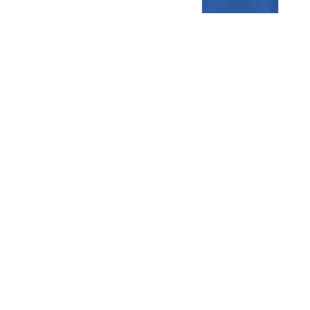
Gezellige zaterdagvereniging in Bodegraven. Het eerste elftal bij
de heren komt uit in de vierde klasse.
Club
Roosters
Overige
Algemene
Speeldagenkalender
Alcoholrichtlijn
informatie
Bardienst
In de media
Bestuur &
Schoonmaakrooster
Diverse
Commissies
kleedkamers
links
Vacatures
Klaverjassen
Privacyverklaring