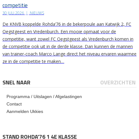
competitie
30 JULI 2026
|
NIEUWS
De KNVB koppelde Rohda’76 in de bekerpoule aan Katwijk 2, FC
Oegstgeest en Vredenburch. Een mooie opmaat voor de
competitie, want zowel FC Oegstgeest als Vredenburch komen in
de competitie ook uit in de derde klasse. Dan kunnen de mannen
van trainer-coach Marco Lange direct het niveau ervaren waarmee
ze in de competitie te maken…
SNEL NAAR
OVERZICHTEN
Programma / Uitslagen / Afgelastingen
Contact
Aanmelden Ukkies
STAND ROHDA'76 1 4E KLASSE