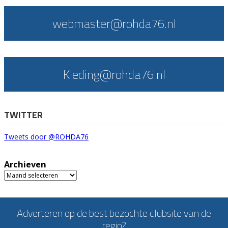
webmaster@rohda76.nl
Kleding@rohda76.nl
TWITTER
Tweets door @ROHDA76
Archieven
Archieven
Adverteren op de best bezochte clubsite van de
regio?