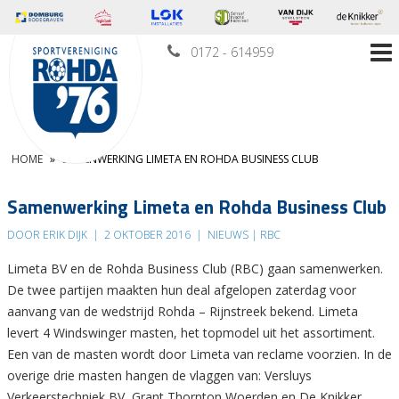
0172 - 614959
HOME
»
SAMENWERKING LIMETA EN ROHDA BUSINESS CLUB
Samenwerking Limeta en Rohda Business Club
DOOR ERIK DIJK
|
2 OKTOBER 2016
|
NIEUWS | RBC
Limeta BV en de Rohda Business Club (RBC) gaan samenwerken.
De twee partijen maakten hun deal afgelopen zaterdag voor
aanvang van de wedstrijd Rohda – Rijnstreek bekend. Limeta
levert 4 Windswinger masten, het topmodel uit het assortiment.
Een van de masten wordt door Limeta van reclame voorzien. In de
overige drie masten hangen de vlaggen van: Versluys
Verkeerstechniek BV, Grant Thornton Woerden en De Knikker