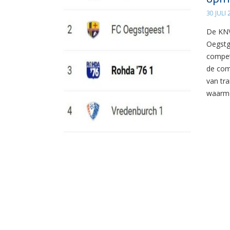
30 JULI
De KNV
Oegstg
compet
de com
van tr
waarme