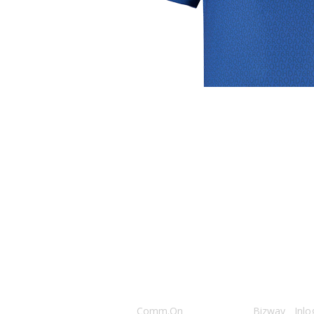
Club
Roosters
Ove
Algemene informatie
Speeldagenkalender
Alcoho
Bestuur & Commissies
Bardienst
In de
Vacatures
Schoonmaakrooster
Diver
Historie
kleedkamers
Priva
Toernooien
Klaverjassen
Wedst
021 Rohda ‘76
• website door
Comm.On
• hosting door
Bizway
•
Inlo