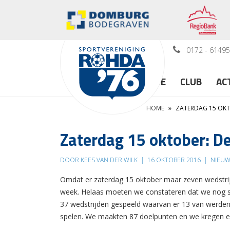
0172 - 6149
HOME
CLUB
AC
HOME
»
ZATERDAG 15 OKTO
Zaterdag 15 oktober: De 
DOOR KEES VAN DER WILK
|
16 OKTOBER 2016
|
NIEUW
Omdat er zaterdag 15 oktober maar zeven wedstrijd
week. Helaas moeten we constateren dat we nog st
37 wedstrijden gespeeld waarvan er 13 van werden
spelen. We maakten 87 doelpunten en we kregen e