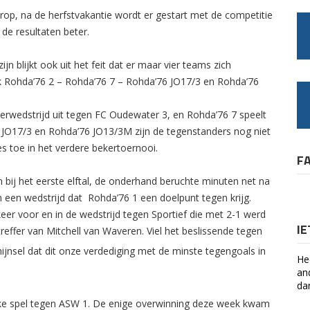
rop, na de herfstvakantie wordt er gestart met de competitie
de resultaten beter.
n blijkt ook uit het feit dat er maar vier teams zich
k Rohda’76 2 – Rohda’76 7 – Rohda’76 JO17/3 en Rohda’76
erwedstrijd uit tegen FC Oudewater 3, en Rohda’76 7 speelt
 JO17/3 en Rohda’76 JO13/3M zijn de tegenstanders nog niet
 toe in het verdere bekertoernooi.
F
bij het eerste elftal, de onderhand beruchte minuten net na
n een wedstrijd dat Rohda’76 1 een doelpunt tegen krijg.
r voor en in de wedstrijd tegen Sportief die met 2-1 werd
I
effer van Mitchell van Waveren. Viel het beslissende tegen
hijnsel dat dit onze verdediging met de minste tegengoals in
He
an
da
elijke spel tegen ASW 1. De enige overwinning deze week kwam