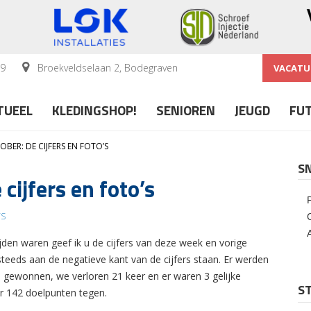
59
Broekveldselaan 2, Bodegraven
VACATU
TUEEL
KLEDINGSHOP!
SENIOREN
JEUGD
FU
BER: DE CIJFERS EN FOTO’S
S
cijfers en foto’s
S
en waren geef ik u de cijfers van deze week en vorige
eeds aan de negatieve kant van de cijfers staan. Er werden
 gewonnen, we verloren 21 keer en er waren 3 gelijke
ST
r 142 doelpunten tegen.