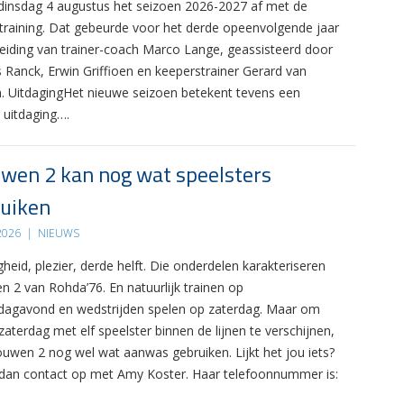
 dinsdag 4 augustus het seizoen 2026-2027 af met de
 training. Dat gebeurde voor het derde opeenvolgende jaar
leiding van trainer-coach Marco Lange, geassisteerd door
s Ranck, Erwin Griffioen en keeperstrainer Gerard van
. UitdagingHet nieuwe seizoen betekent tevens een
 uitdaging….
wen 2 kan nog wat speelsters
uiken
 2026
|
NIEUWS
gheid, plezier, derde helft. Die onderdelen karakteriseren
n 2 van Rohda’76. En natuurlijk trainen op
agavond en wedstrijden spelen op zaterdag. Maar om
zaterdag met elf speelster binnen de lijnen te verschijnen,
ouwen 2 nog wel wat aanwas gebruiken. Lijkt het jou iets?
an contact op met Amy Koster. Haar telefoonnummer is: