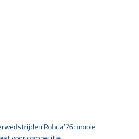
rwedstrijden Rohda’76: mooie
at voor competitie