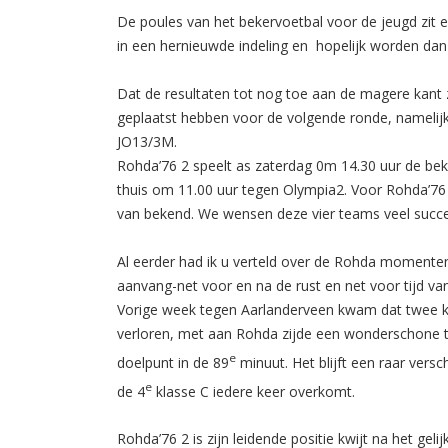
De poules van het bekervoetbal voor de jeugd zit e
in een hernieuwde indeling en hopelijk worden dan 
Dat de resultaten tot nog toe aan de magere kant zij
geplaatst hebben voor de volgende ronde, namelij
JO13/3M.
Rohda’76 2 speelt as zaterdag 0m 14.30 uur de bek
thuis om 11.00 uur tegen Olympia2. Voor Rohda’76
van bekend. We wensen deze vier teams veel succes
Al eerder had ik u verteld over de Rohda momenten 
aanvang-net voor en na de rust en net voor tijd va
Vorige week tegen Aarlanderveen kwam dat twee kee
verloren, met aan Rohda zijde een wonderschone tr
e
doelpunt in de 89
minuut. Het blijft een raar versc
e
de 4
klasse C iedere keer overkomt.
Rohda’76 2 is zijn leidende positie kwijt na het g