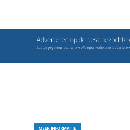
Adverteren op de best bezochte c
Laat je gegevens achter om alle informatie over advertere
Word nu lid van Rohda
en geniet iedere week van het leukste spelletje bi
MEER INFORMATIE