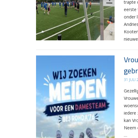
trapte
eerste
onder 
Andrie
Kooten
nieuwe
Vrou
gebr
31 JULI
Gezelli
Vrouwe
woensd
iedere 
kan Vr
Neem d
…