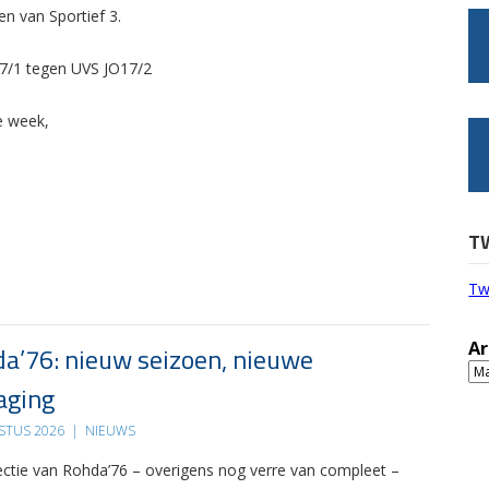
n van Sportief 3.
17/1 tegen UVS JO17/2
e week,
T
Tw
Ar
a’76: nieuw seizoen, nieuwe
Ar
aging
STUS 2026
|
NIEUWS
ectie van Rohda’76 – overigens nog verre van compleet –