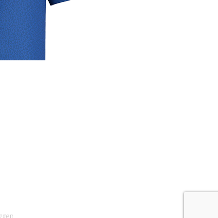
rige
lrichtlijn
 media
se links
cyverklaring
rijdverslagen
ggen