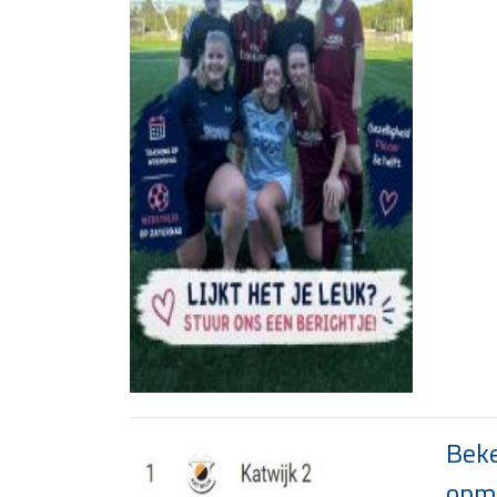
Beke
opma