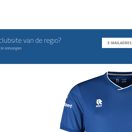
lubsite van de regio?
n te ontvangen
j de leukste club!