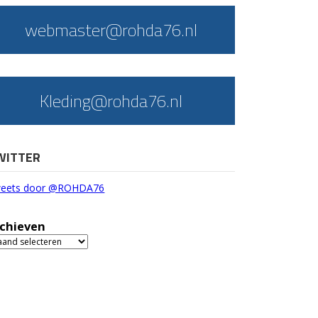
webmaster@rohda76.nl
Kleding@rohda76.nl
WITTER
eets door @ROHDA76
chieven
chieven