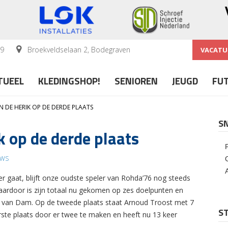
59
Broekveldselaan 2, Bodegraven
VACATU
TUEEL
KLEDINGSHOP!
SENIOREN
JEUGD
FU
 DE HERIK OP DE DERDE PLAATS
S
k op de derde plaats
UWS
 gaat, blijft onze oudste speler van Rohda’76 nog steeds
daardoor is zijn totaal nu gekomen op zes doelpunten en
ap van Dam. Op de tweede plaats staat Arnoud Troost met 7
ST
rste plaats door er twee te maken en heeft nu 13 keer