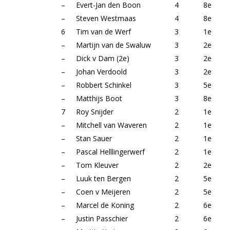
–
Evert-Jan den Boon
4
8e
–
Steven Westmaas
4
8e
6
Tim van de Werf
3
1e
–
Martijn van de Swaluw
3
2e
–
Dick v Dam (2e)
3
2e
–
Johan Verdoold
3
2e
–
Robbert Schinkel
3
5e
–
Matthijs Boot
3
8e
7
Roy Snijder
2
1e
–
Mitchell van Waveren
2
1e
–
Stan Sauer
2
1e
–
Pascal Helllingerwerf
2
1e
–
Tom Kleuver
2
2e
–
Luuk ten Bergen
2
5e
–
Coen v Meijeren
2
5e
–
Marcel de Koning
2
6e
–
Justin Passchier
2
6e