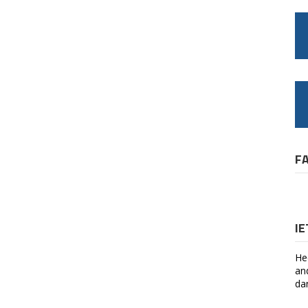
F
I
He
an
da