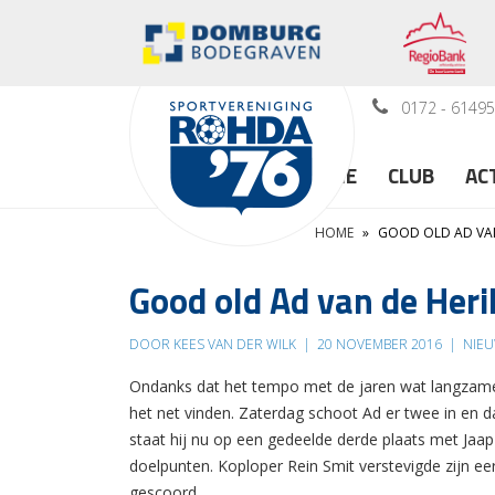
0172 - 6149
HOME
CLUB
AC
HOME
»
GOOD OLD AD VAN
Good old Ad van de Heri
DOOR KEES VAN DER WILK
|
20 NOVEMBER 2016
|
NIE
Ondanks dat het tempo met de jaren wat langzamer
het net vinden. Zaterdag schoot Ad er twee in en 
staat hij nu op een gedeelde derde plaats met Ja
doelpunten. Koploper Rein Smit verstevigde zijn ee
gescoord.