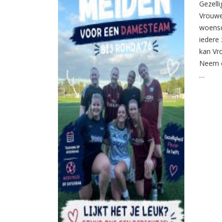
Gezelli
Vrouwe
woensd
iedere 
kan Vr
Neem d
…