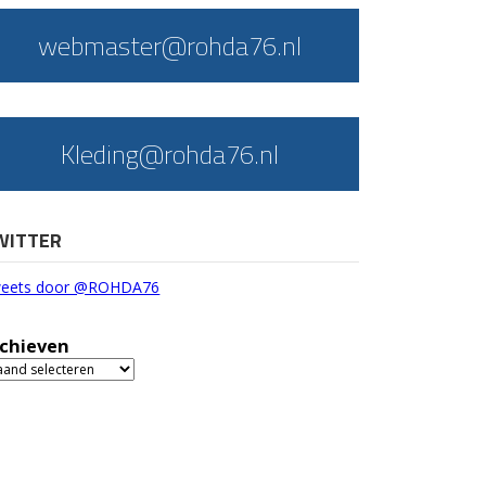
webmaster@rohda76.nl
Kleding@rohda76.nl
WITTER
eets door @ROHDA76
chieven
chieven