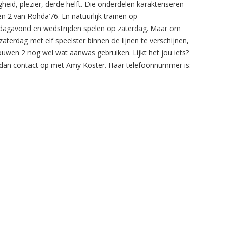
gheid, plezier, derde helft. Die onderdelen karakteriseren
n 2 van Rohda’76. En natuurlijk trainen op
agavond en wedstrijden spelen op zaterdag. Maar om
zaterdag met elf speelster binnen de lijnen te verschijnen,
ouwen 2 nog wel wat aanwas gebruiken. Lijkt het jou iets?
an contact op met Amy Koster. Haar telefoonnummer is: