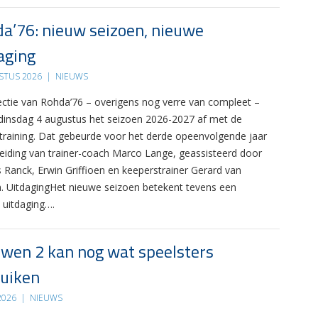
a’76: nieuw seizoen, nieuwe
aging
STUS 2026
|
NIEUWS
ectie van Rohda’76 – overigens nog verre van compleet –
 dinsdag 4 augustus het seizoen 2026-2027 af met de
 training. Dat gebeurde voor het derde opeenvolgende jaar
leiding van trainer-coach Marco Lange, geassisteerd door
s Ranck, Erwin Griffioen en keeperstrainer Gerard van
. UitdagingHet nieuwe seizoen betekent tevens een
 uitdaging….
wen 2 kan nog wat speelsters
uiken
 2026
|
NIEUWS