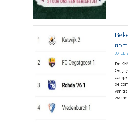
Beke
opma
30 JULI
De KNV
Oegstg
compet
de com
van tr
waarme