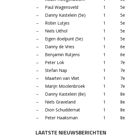
–
Paul Wagensveld
1
5e
–
Danny Kastelein (5e)
1
5e
–
Robin Lutjes
1
5e
–
Niels Uithol
1
5e
–
Eigen doelpunt (5e)
1
5e
–
Danny de Vries
1
6e
–
Benjamin Rutjens
1
6e
–
Peter Lok
1
7e
–
Stefan Nap
1
7e
–
Maarten van Vliet
1
7e
–
Marijn Moolenbroek
1
7e
–
Danny Kastelein (8e)
1
8e
–
Niels Graveland
1
8e
–
Dion Schuddemat
1
8e
–
Peter Haaksman
1
8e
LAATSTE NIEUWSBERICHTEN