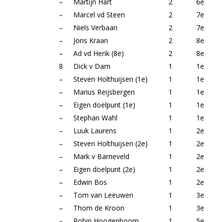
–
Martijn Hart
2
6e
–
Marcel vd Steen
2
7e
–
Niels Verbaan
2
7e
–
Joris Kraan
2
8e
–
Ad vd Herik (8e)
2
8e
8
Dick v Dam
1
1e
–
Steven Holthuijsen (1e)
1
1e
–
Marius Reijsbergen
1
1e
–
Eigen doelpunt (1e)
1
1e
–
Stephan Wahl
1
1e
–
Luuk Laurens
1
2e
–
Steven Holthuijsen (2e)
1
2e
–
Mark v Barneveld
1
2e
–
Eigen doelpunt (2e)
1
2e
–
Edwin Bos
1
2e
–
Tom van Leeuwen
1
3e
–
Thom de Kroon
1
3e
–
Robin Hoogenboom
1
5e