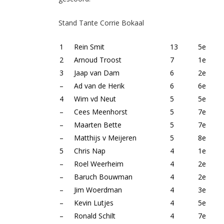
Stand Tante Corrie Bokaal
1
Rein Smit
13
5e
2
Arnoud Troost
7
1e
3
Jaap van Dam
6
2e
–
Ad van de Herik
6
6e
4
Wim vd Neut
5
5e
–
Cees Meenhorst
5
7e
–
Maarten Bette
5
7e
–
Matthijs v Meijeren
5
8e
5
Chris Nap
4
1e
–
Roel Weerheim
4
2e
–
Baruch Bouwman
4
2e
–
Jim Woerdman
4
3e
–
Kevin Lutjes
4
5e
–
Ronald Schilt
4
7e