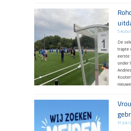
Rohd
uitd
5 AUGU
De sel
trapte
eerste
onder 
Andrie
Kooten
nieuwe
Vrou
gebr
31 JULI