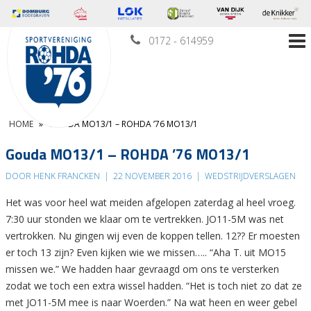
0172 - 614959
HOME
»
GOUDA MO13/1 – ROHDA ’76 MO13/1
Gouda MO13/1 – ROHDA ’76 MO13/1
DOOR HENK FRANCKEN
|
22 NOVEMBER 2016
|
WEDSTRIJDVERSLAGEN
Het was voor heel wat meiden afgelopen zaterdag al heel vroeg.
7:30 uur stonden we klaar om te vertrekken. JO11-5M was net
vertrokken. Nu gingen wij even de koppen tellen. 12?? Er moesten
er toch 13 zijn? Even kijken wie we missen….. “Aha T. uit MO15
missen we.” We hadden haar gevraagd om ons te versterken
zodat we toch een extra wissel hadden. “Het is toch niet zo dat ze
met JO11-5M mee is naar Woerden.” Na wat heen en weer gebel