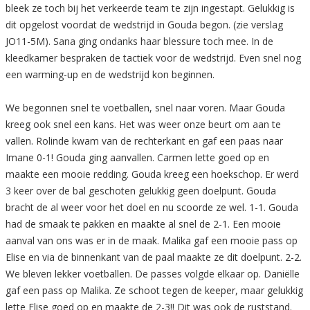
bleek ze toch bij het verkeerde team te zijn ingestapt. Gelukkig is
dit opgelost voordat de wedstrijd in Gouda begon. (zie verslag
JO11-5M). Sana ging ondanks haar blessure toch mee. In de
kleedkamer bespraken de tactiek voor de wedstrijd. Even snel nog
een warming-up en de wedstrijd kon beginnen.
We begonnen snel te voetballen, snel naar voren. Maar Gouda
kreeg ook snel een kans. Het was weer onze beurt om aan te
vallen. Rolinde kwam van de rechterkant en gaf een paas naar
Imane 0-1! Gouda ging aanvallen. Carmen lette goed op en
maakte een mooie redding. Gouda kreeg een hoekschop. Er werd
3 keer over de bal geschoten gelukkig geen doelpunt. Gouda
bracht de al weer voor het doel en nu scoorde ze wel. 1-1. Gouda
had de smaak te pakken en maakte al snel de 2-1. Een mooie
aanval van ons was er in de maak. Malika gaf een mooie pass op
Elise en via de binnenkant van de paal maakte ze dit doelpunt. 2-2.
We bleven lekker voetballen. De passes volgde elkaar op. Daniëlle
gaf een pass op Malika. Ze schoot tegen de keeper, maar gelukkig
lette Elise goed op en maakte de 2-3!! Dit was ook de ruststand.