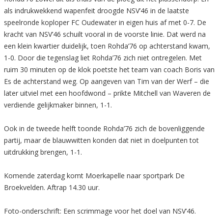
als indrukwekkend wapenfeit droogde NSV’46 in de laatste
speelronde koploper FC Oudewater in eigen huis af met 0-7. De
kracht van NSV’46 schuilt vooral in de voorste linie. Dat werd na
een klein kwartier duidelijk, toen Rohda’76 op achterstand kwam,
1-0. Door die tegenslag liet Rohda’76 zich niet ontregelen. Met
ruim 30 minuten op de klok poetste het team van coach Boris van
Es de achterstand weg. Op aangeven van Tim van der Werf – die
later uitviel met een hoofdwond – prikte Mitchell van Waveren de
verdiende gelijkmaker binnen, 1-1.
Ook in de tweede helft toonde Rohda’76 zich de bovenliggende
partij, maar de blauwwitten konden dat niet in doelpunten tot
uitdrukking brengen, 1-1.
Komende zaterdag komt Moerkapelle naar sportpark De
Broekvelden. Aftrap 14.30 uur.
Foto-onderschrift: Een scrimmage voor het doel van NSV’46.