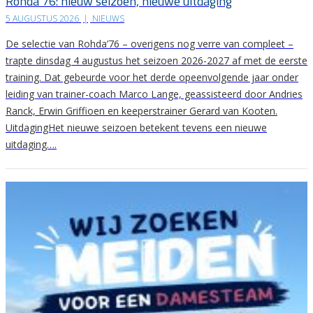
Rohda’76: nieuw seizoen, nieuwe uitdaging
5 AUGUSTUS 2026
|
NIEUWS
De selectie van Rohda’76 – overigens nog verre van compleet –
trapte dinsdag 4 augustus het seizoen 2026-2027 af met de eerste
training. Dat gebeurde voor het derde opeenvolgende jaar onder
leiding van trainer-coach Marco Lange, geassisteerd door Andries
Ranck, Erwin Griffioen en keeperstrainer Gerard van Kooten.
UitdagingHet nieuwe seizoen betekent tevens een nieuwe
uitdaging….