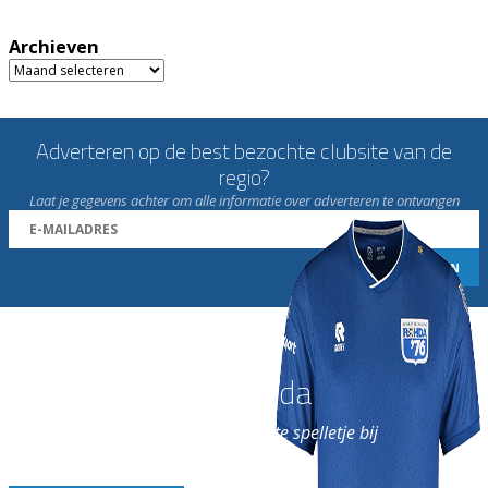
Archieven
Archieven
Adverteren op de best bezochte clubsite van de
regio?
Laat je gegevens achter om alle informatie over adverteren te ontvangen
Word nu lid van Rohda
en geniet iedere week van het leukste spelletje bij
de leukste club!