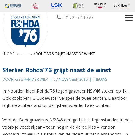
0172 - 614959
HOME
»
STERKER ROHDA’76 GRIJPT NAAST DE WINST
Sterker Rohda’76 grijpt naast de winst
DOOR KEES VAN DER WILK
|
27 NOVEMBER 2016
|
NIEUWS
In Noorden bleef Rohda’76 tegen gastheer NSV’46 steken op 1-1.
Ook koploper FC Oudewater verspeelde twee punten. Daardoor
blijft de achterstand op de lijstaanvoerder twee punten.
Voor de Bodegravers is NSV’46 een geduchte tegenstander. In het
voorbije voetbaljaar – toen nog in de derde klas – verloor
Rohda’76 zowel uit als thuis van de ploeg uit het plassendorp. En