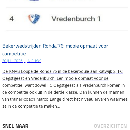
Bekerwedstrijden Rohda’76: mooie opmaat voor
competitie
30 JULI 2026
|
NIEUWS
De KNVB koppelde Rohda’76 in de bekerpoule aan Katwijk 2, FC
Oegstgeest en Vredenburch. Een mooie opmaat voor de
competitie, want zowel FC Oegstgeest als Vredenburch komen in
de competitie ook uit in de derde klasse. Dan kunnen de mannen
van trainer-coach Marco Lange direct het niveau ervaren waarmee
ze in de competitie te maken…
SNEL NAAR
OVERZICHTEN