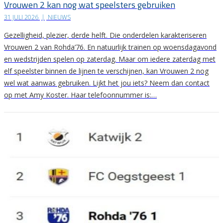
Vrouwen 2 kan nog wat speelsters gebruiken
31 JULI 2026
|
NIEUWS
Gezelligheid, plezier, derde helft. Die onderdelen karakteriseren
Vrouwen 2 van Rohda’76. En natuurlijk trainen op woensdagavond
en wedstrijden spelen op zaterdag. Maar om iedere zaterdag met
elf speelster binnen de lijnen te verschijnen, kan Vrouwen 2 nog
wel wat aanwas gebruiken. Lijkt het jou iets? Neem dan contact
op met Amy Koster. Haar telefoonnummer is:…