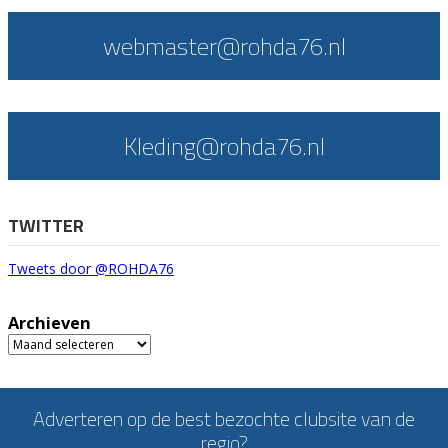
webmaster@rohda76.nl
Kleding@rohda76.nl
TWITTER
Tweets door @ROHDA76
Archieven
Archieven
Adverteren op de best bezochte clubsite van de
regio?