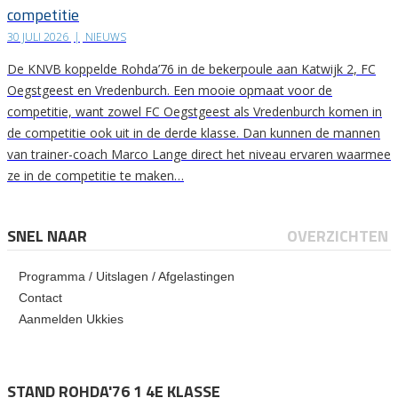
competitie
30 JULI 2026
|
NIEUWS
De KNVB koppelde Rohda’76 in de bekerpoule aan Katwijk 2, FC
Oegstgeest en Vredenburch. Een mooie opmaat voor de
competitie, want zowel FC Oegstgeest als Vredenburch komen in
de competitie ook uit in de derde klasse. Dan kunnen de mannen
van trainer-coach Marco Lange direct het niveau ervaren waarmee
ze in de competitie te maken…
SNEL NAAR
OVERZICHTEN
Programma / Uitslagen / Afgelastingen
Contact
Aanmelden Ukkies
STAND ROHDA'76 1 4E KLASSE