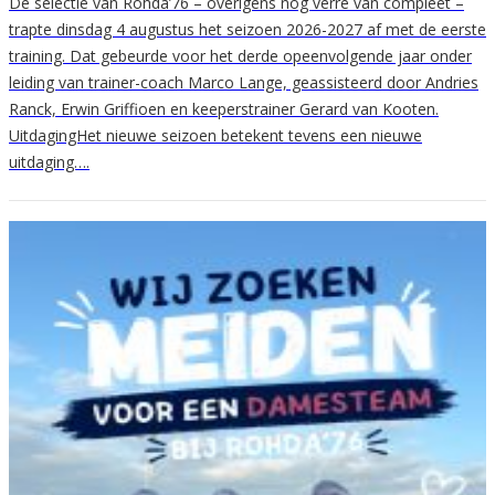
De selectie van Rohda’76 – overigens nog verre van compleet –
trapte dinsdag 4 augustus het seizoen 2026-2027 af met de eerste
training. Dat gebeurde voor het derde opeenvolgende jaar onder
leiding van trainer-coach Marco Lange, geassisteerd door Andries
Ranck, Erwin Griffioen en keeperstrainer Gerard van Kooten.
UitdagingHet nieuwe seizoen betekent tevens een nieuwe
uitdaging….