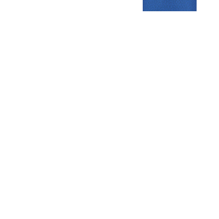
Gezellige zaterdagvereniging in Bodegraven. Het eerste elftal bij
de heren komt uit in de vierde klasse.
Club
Roosters
Overige
Algemene
Speeldagenkalender
Alcoholrichtlijn
informatie
Bardienst
In de media
Bestuur &
Schoonmaakrooster
Diverse
Commissies
kleedkamers
links
Vacatures
Klaverjassen
Privacyverklaring