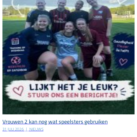
Vrouwen 2 kan nog wat speelsters gebruiken
31 JULI 2026
|
NIEUWS