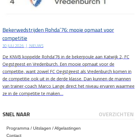
Bekerwedstrijden Rohda’76: mooie opmaat voor
competitie
30 JULI 2026
|
NIEUWS
De KNVB koppelde Rohda’76 in de bekerpoule aan Katwijk 2, FC
Oegstgeest en Vredenburch. Een mooie opmaat voor de
competitie, want zowel FC Oegstgeest als Vredenburch komen in
de competitie ook uit in de derde klasse. Dan kunnen de mannen
van trainer-coach Marco Lange direct het niveau ervaren waarmee
ze in de competitie te maken…
SNEL NAAR
OVERZICHTEN
Programma / Uitslagen / Afgelastingen
Contact