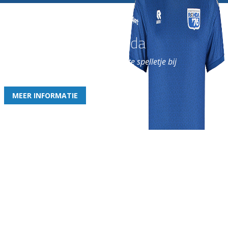
Word nu lid van Rohda
en geniet iedere week van het leukste spelletje bij
de leukste club!
MEER INFORMATIE
Gezellige zaterdagvereniging in Bodegraven. Het eerste elftal bij
de heren komt uit in de vierde klasse.