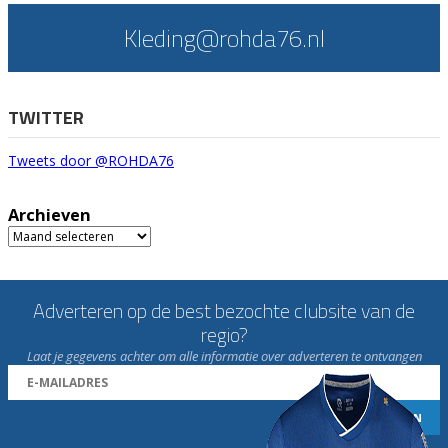
Kleding@rohda76.nl
TWITTER
Tweets door @ROHDA76
Archieven
Archieven
Adverteren op de best bezochte clubsite van de
regio?
Laat je gegevens achter om alle informatie over adverteren te ontvangen