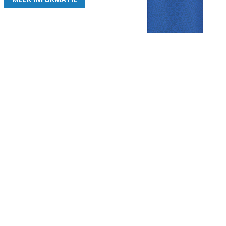
Gezellige zaterdagvereniging in Bodegraven. Het eerste elftal bij
de heren komt uit in de vierde klasse.
Club
Roosters
Overige
Algemene
Speeldagenkalender
Alcoholrichtlijn
informatie
Bardienst
In de media
Bestuur &
Schoonmaakrooster
Diverse