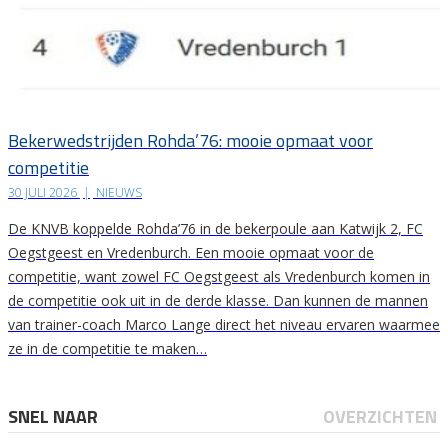
Bekerwedstrijden Rohda’76: mooie opmaat voor
competitie
30 JULI 2026
|
NIEUWS
De KNVB koppelde Rohda’76 in de bekerpoule aan Katwijk 2, FC
Oegstgeest en Vredenburch. Een mooie opmaat voor de
competitie, want zowel FC Oegstgeest als Vredenburch komen in
de competitie ook uit in de derde klasse. Dan kunnen de mannen
van trainer-coach Marco Lange direct het niveau ervaren waarmee
ze in de competitie te maken…
SNEL NAAR
OVERZICHTEN