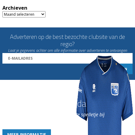
Archieven
Archieven
Adverteren op de best bezochte clubsite van de
regio?
Laat je gegevens achter om alle informatie over adverteren te ontvangen
Word nu lid van Rohda
en geniet iedere week van het leukste spelletje bij
de leukste club!
MEER INFORMATIE