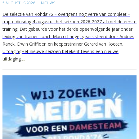
5 AUGUSTUS 2026
|
NIEUWS
De selectie van Rohda’76 – overigens nog verre van compleet –
trapte dinsdag 4 augustus het seizoen 2026-2027 af met de eerste
training. Dat gebeurde voor het derde opeenvolgende jaar onder
leiding van trainer-coach Marco Lange, geassisteerd door Andries
Ranck, Erwin Griffioen en keeperstrainer Gerard van Kooten.
UitdagingHet nieuwe seizoen betekent tevens een nieuwe
uitdaging….