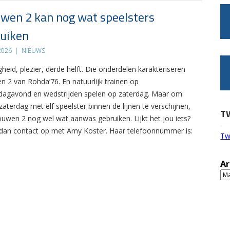
wen 2 kan nog wat speelsters
uiken
 2026
|
NIEUWS
gheid, plezier, derde helft. Die onderdelen karakteriseren
n 2 van Rohda’76. En natuurlijk trainen op
agavond en wedstrijden spelen op zaterdag. Maar om
zaterdag met elf speelster binnen de lijnen te verschijnen,
T
ouwen 2 nog wel wat aanwas gebruiken. Lijkt het jou iets?
an contact op met Amy Koster. Haar telefoonnummer is:
Tw
Ar
Ar