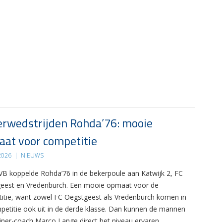
rwedstrijden Rohda’76: mooie
at voor competitie
 2026
|
NIEUWS
B koppelde Rohda’76 in de bekerpoule aan Katwijk 2, FC
eest en Vredenburch. Een mooie opmaat voor de
itie, want zowel FC Oegstgeest als Vredenburch komen in
petitie ook uit in de derde klasse. Dan kunnen de mannen
ainer-coach Marco Lange direct het niveau ervaren