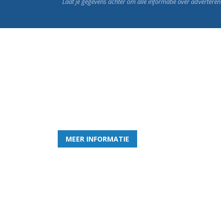
Laat je gegevens achter om alle informatie over advertere
Word nu lid van Rohda
en geniet iedere week van het leukste spelletje bi
MEER INFORMATIE