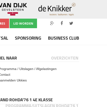
RES
LID WORDEN
TSAL
SPONSORING
BUSINESS CLUB
NEL NAAR
OVERZICHTEN
Programma / Uitslagen / Afgelastingen
Contact
Aanmelden Ukkies
AND ROHDA'76 1 4E KLASSE
PROGRAMMA/UITSLAGEN ROHDA'76 1