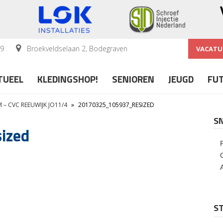
59
Broekveldselaan 2, Bodegraven
VACATU
TUEEL
KLEDINGSHOP!
SENIOREN
JEUGD
FU
 – CVC REEUWIJK JO11/4
»
20170325_105937_RESIZED
S
ized
ST