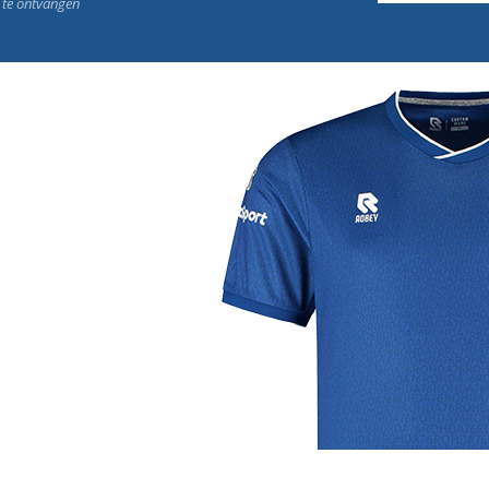
n te ontvangen
j de leukste club!