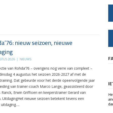
a’76: nieuw seizoen, nieuwe
aging
F
STUS 2026
|
NIEUWS
ectie van Rohda’76 – overigens nog verre van compleet –
 dinsdag 4 augustus het seizoen 2026-2027 af met de
 training. Dat gebeurde voor het derde opeenvolgende jaar
I
leiding van trainer-coach Marco Lange, geassisteerd door
s Ranck, Erwin Griffioen en keeperstrainer Gerard van
He
. UitdagingHet nieuwe seizoen betekent tevens een
an
da
 uitdaging….