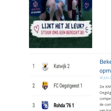
Beke
opma
30 JULI
De KNV
Oegstg
compet
de com
van tr