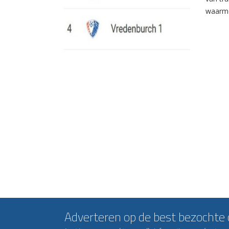
waarme
Adverteren op de best bezochte c