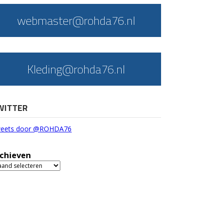
webmaster@rohda76.nl
Kleding@rohda76.nl
WITTER
eets door @ROHDA76
chieven
chieven