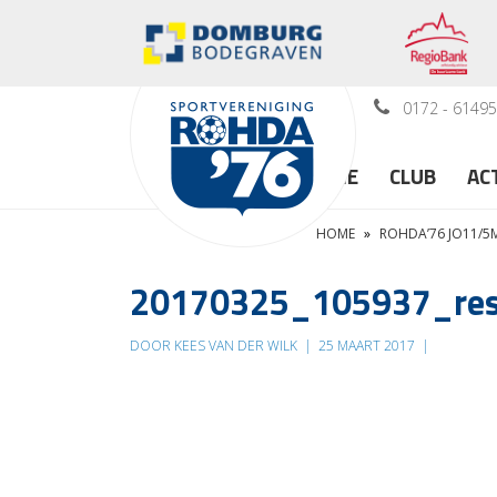
0172 - 6149
HOME
CLUB
AC
HOME
»
ROHDA’76 JO11/5M
20170325_105937_res
DOOR KEES VAN DER WILK
|
25 MAART 2017
|