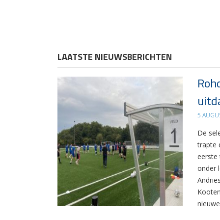
LAATSTE NIEUWSBERICHTEN
Rohd
uitd
5 AUGU
De sel
trapte
eerste
onder 
Andrie
Kooten
nieuwe