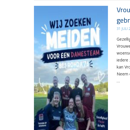
Vrou
gebr
31 JULI
Gezelli
Vrouwe
woensd
iedere 
kan Vr
Neem d
…