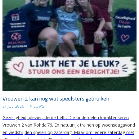
Vrouwen 2 kan nog wat speelsters gebruiken
31 JULI 2026
|
NIEUWS
Gezelligheid, plezier, derde helft. Die onderdelen karakteriseren
Vrouwen 2 van Rohda’76. En natuurlijk trainen op woensdagavond
en wedstrijden spelen op zaterdag. Maar om iedere zaterdag met