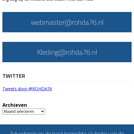
webmaster@rohda76.nl
Kleding@rohda76.nl
TWITTER
Tweets door @ROHDA76
Archieven
Archieven
Adverteren op de best bezochte clubsite van de