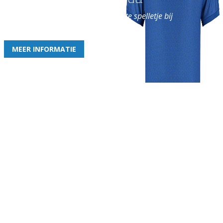
en geniet iedere week van het leukste spelletje bij
de leukste club!
MEER INFORMATIE
Gezellige zaterdagvereniging in Bodegraven. Het eerste elftal bij
de heren komt uit in de vierde klasse.
Club
Roosters
Overige