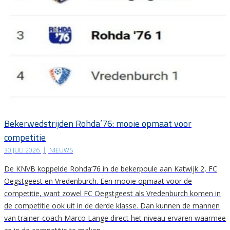
Bekerwedstrijden Rohda’76: mooie opmaat voor
competitie
30 JULI 2026
|
NIEUWS
De KNVB koppelde Rohda’76 in de bekerpoule aan Katwijk 2, FC
Oegstgeest en Vredenburch. Een mooie opmaat voor de
competitie, want zowel FC Oegstgeest als Vredenburch komen in
de competitie ook uit in de derde klasse. Dan kunnen de mannen
van trainer-coach Marco Lange direct het niveau ervaren waarmee