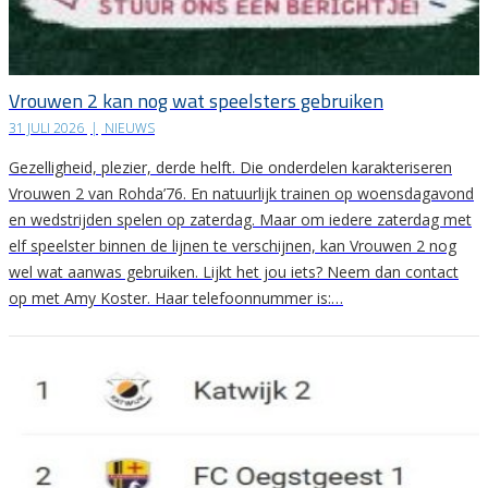
Vrouwen 2 kan nog wat speelsters gebruiken
31 JULI 2026
|
NIEUWS
Gezelligheid, plezier, derde helft. Die onderdelen karakteriseren
Vrouwen 2 van Rohda’76. En natuurlijk trainen op woensdagavond
en wedstrijden spelen op zaterdag. Maar om iedere zaterdag met
elf speelster binnen de lijnen te verschijnen, kan Vrouwen 2 nog
wel wat aanwas gebruiken. Lijkt het jou iets? Neem dan contact
op met Amy Koster. Haar telefoonnummer is:…