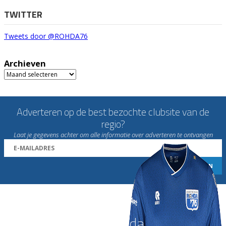
TWITTER
Tweets door @ROHDA76
Archieven
Archieven
Adverteren op de best bezochte clubsite van de
regio?
Laat je gegevens achter om alle informatie over adverteren te ontvangen
Word nu lid van Rohda