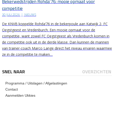
Bekerwedstrijden Rohda’76: mooie opmaat voor
competitie
30 JULI 2026
|
NIEUWS
De KNVB koppelde Rohda’76 in de bekerpoule aan Katwijk 2, FC
Oegstgeest en Vredenburch. Een mooie opmaat voor de
competitie, want zowel FC Oegstgeest als Vredenburch komen in
de competitie ook uit in de derde klasse. Dan kunnen de mannen
van trainer-coach Marco Lange direct het niveau ervaren waarmee
ze in de competitie te maken…
SNEL NAAR
OVERZICHTEN
Programma / Uitslagen / Afgelastingen
Contact
Aanmelden Ukkies