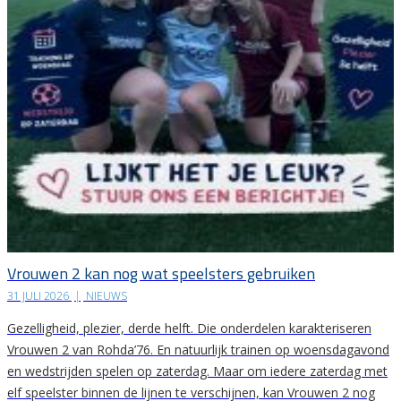
Vrouwen 2 kan nog wat speelsters gebruiken
31 JULI 2026
|
NIEUWS
Gezelligheid, plezier, derde helft. Die onderdelen karakteriseren
Vrouwen 2 van Rohda’76. En natuurlijk trainen op woensdagavond
en wedstrijden spelen op zaterdag. Maar om iedere zaterdag met
elf speelster binnen de lijnen te verschijnen, kan Vrouwen 2 nog