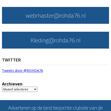
webmaster@rohda76.nl
Kleding@rohda76.nl
TWITTER
Tweets door @ROHDA76
Archieven
Archieven
Adverteren op de best bezochte clubsite van de