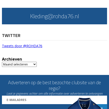
Kleding@rohda76.nl
TWITTER
Tweets door @ROHDA76
Archieven
Archieven
Adverteren op de best bezochte clubsite van de
regio?
Laat je gegevens achter om alle informatie over adverteren te ontvangen