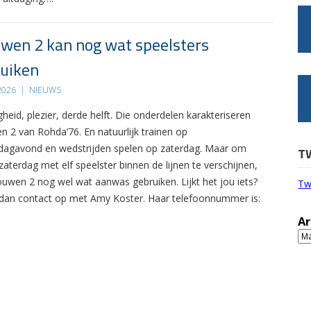
wen 2 kan nog wat speelsters
uiken
 2026
|
NIEUWS
gheid, plezier, derde helft. Die onderdelen karakteriseren
n 2 van Rohda’76. En natuurlijk trainen op
agavond en wedstrijden spelen op zaterdag. Maar om
T
zaterdag met elf speelster binnen de lijnen te verschijnen,
ouwen 2 nog wel wat aanwas gebruiken. Lijkt het jou iets?
Tw
an contact op met Amy Koster. Haar telefoonnummer is:
Ar
Ar