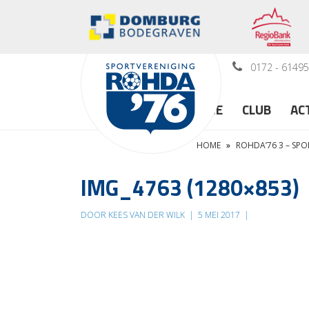
0172 - 6149
HOME
CLUB
AC
HOME
»
ROHDA’76 3 – SPO
IMG_4763 (1280×853)
DOOR KEES VAN DER WILK
|
5 MEI 2017
|