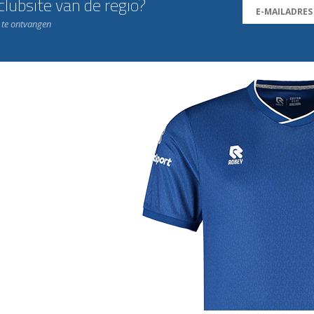
lubsite van de regio?
n te ontvangen
j de leukste club!