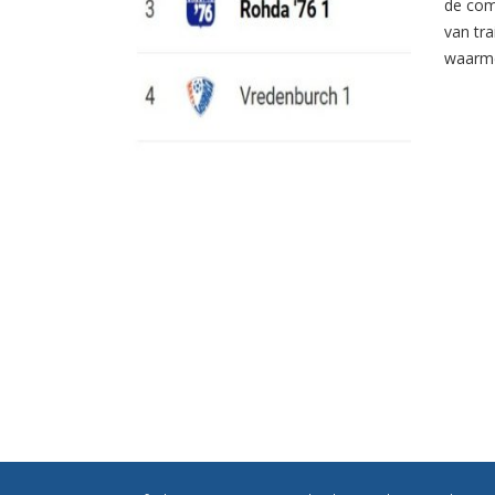
de com
van tr
waarme