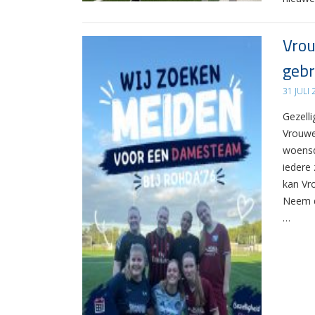
Vrou
gebr
31 JULI
Gezelli
Vrouwe
woensd
iedere 
kan Vr
Neem d
…