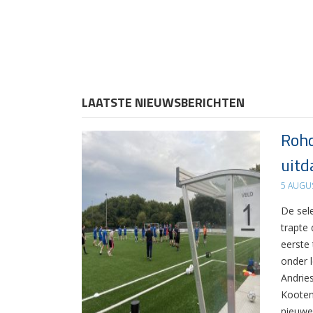
LAATSTE NIEUWSBERICHTEN
Rohd
uitd
5 AUGU
De sel
trapte
eerste
onder 
Andrie
Kooten
nieuwe