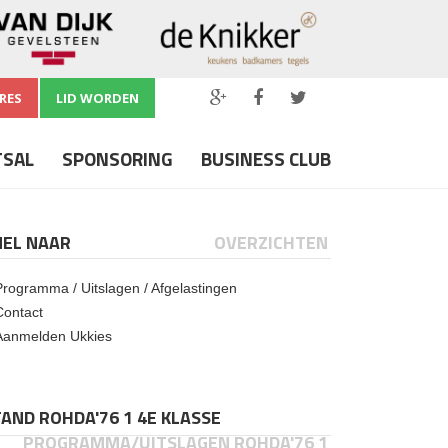
RES
LID WORDEN
TSAL
SPONSORING
BUSINESS CLUB
NEL NAAR
OVERZICHTEN
Programma / Uitslagen / Afgelastingen
Contact
Aanmelden Ukkies
AND ROHDA'76 1 4E KLASSE
PROGRAMMA/UITSLAGEN ROHDA'76 1