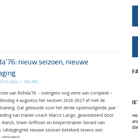
a’76: nieuw seizoen, nieuwe
aging
F
STUS 2026
|
NIEUWS
ectie van Rohda’76 – overigens nog verre van compleet –
 dinsdag 4 augustus het seizoen 2026-2027 af met de
I
 training. Dat gebeurde voor het derde opeenvolgende jaar
leiding van trainer-coach Marco Lange, geassisteerd door
He
an
s Ranck, Erwin Griffioen en keeperstrainer Gerard van
da
. UitdagingHet nieuwe seizoen betekent tevens een
 uitdaging….