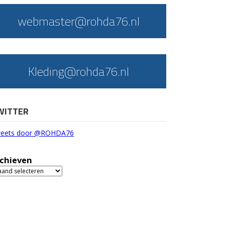
webmaster@rohda76.nl
Kleding@rohda76.nl
WITTER
eets door @ROHDA76
chieven
chieven