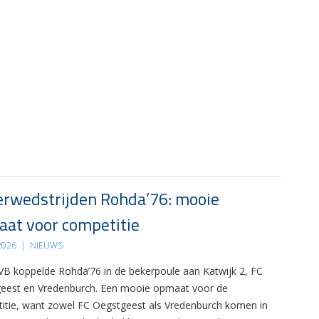
rwedstrijden Rohda’76: mooie
at voor competitie
 2026
|
NIEUWS
B koppelde Rohda’76 in de bekerpoule aan Katwijk 2, FC
eest en Vredenburch. Een mooie opmaat voor de
itie, want zowel FC Oegstgeest als Vredenburch komen in