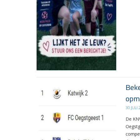
Beke
opma
30 JULI
De KNV
Oegstg
compet