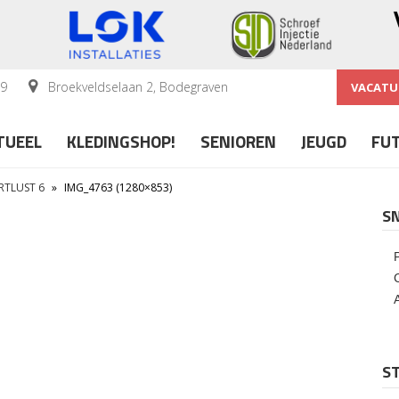
59
Broekveldselaan 2, Bodegraven
VACATU
TUEEL
KLEDINGSHOP!
SENIOREN
JEUGD
FU
RTLUST 6
»
IMG_4763 (1280×853)
S
ST