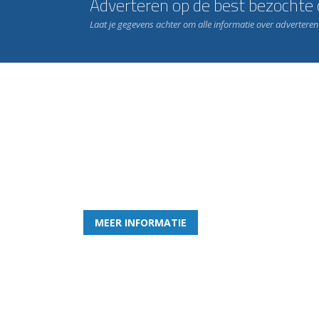
Adverteren op de best bezochte c
Laat je gegevens achter om alle informatie over advertere
Word nu lid van Rohda
en geniet iedere week van het leukste spelletje bi
MEER INFORMATIE