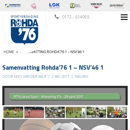
0172 - 614959
HOME
»
SAMENVATTING ROHDA’76 1 – NSV’46 1
Samenvatting Rohda’76 1 – NSV’46 1
DOOR KEES VAN DER WILK
|
2 MEI 2017
|
NIEUWS