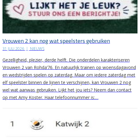
Vrouwen 2 kan nog wat speelsters gebruiken
31 JULI 2026
|
NIEUWS
Gezelligheid, plezier, derde helft. Die onderdelen karakteriseren
Vrouwen 2 van Rohda’76. En natuurlijk trainen op woensdagavond
en wedstrijden spelen op zaterdag. Maar om iedere zaterdag met
elf speelster binnen de lijnen te verschijnen, kan Vrouwen 2 nog
wel wat aanwas gebruiken. Lijkt het jou iets? Neem dan contact
op met Amy Koster. Haar telefoonnummer is:…