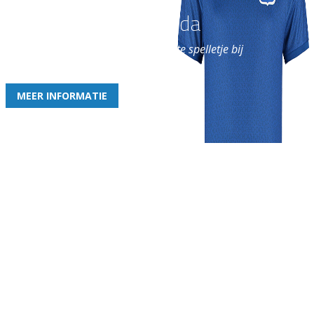
Word nu lid van Rohda
en geniet iedere week van het leukste spelletje bij
de leukste club!
MEER INFORMATIE
Gezellige zaterdagvereniging in Bodegraven. Het eerste elftal bij
de heren komt uit in de vierde klasse.
Club
Roosters
Overige