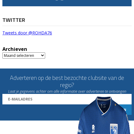
TWITTER
Tweets door @ROHDA76
Archieven
Archieven
Adverteren op de best bezochte clubsite van de
regio?
Laat je gegevens achter om alle informatie over adverteren te ontvangen